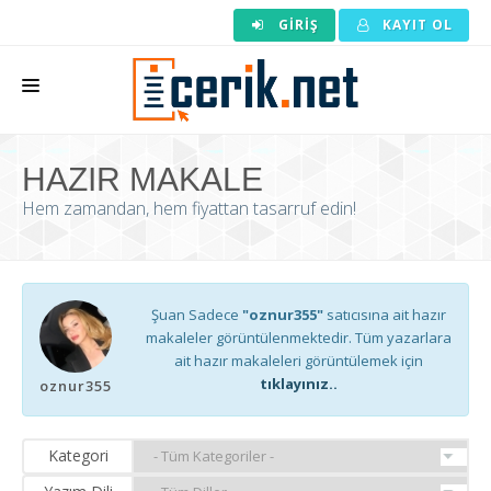
GIRIŞ
KAYIT OL
ANASAYFA
HAZIR MAKALE
MAKALE SIPARIŞI
Hem zamandan, hem fiyattan tasarruf edin!
HAZIR MAKALE
EDITÖRLÜK
Şuan Sadece
"oznur355"
satıcısına ait hazır
BACKLINK
makaleler görüntülenmektedir. Tüm yazarlara
ait hazır makaleleri görüntülemek için
YAZARLAR
tıklayınız..
oznur355
ARAÇLAR
Kategori
KURUMSAL