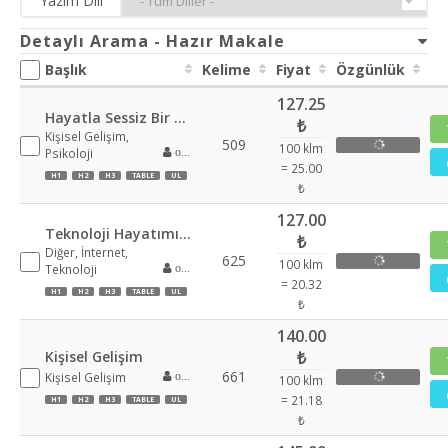
Yazım Dili
Detaylı Arama - Hazır Makale
Başlık
Kelime
Fiyat
Özgünlük
127.25
Hayatla Sessiz Bir Savaş
₺
Kişisel Gelişim,
509
100 klm
Psikoloji
oznur355
= 25.00
H1
H2
H3
TABLE
UL
₺
127.00
Teknoloji Hayatımızı Şekillendiren Görünmez Güç
₺
Diğer, İnternet,
625
100 klm
Teknoloji
oznur355
= 20.32
H1
H2
H3
TABLE
UL
₺
140.00
Kişisel Gelişim
₺
661
Kişisel Gelişim
oznur355
100 klm
= 21.18
H1
H2
H3
TABLE
UL
₺