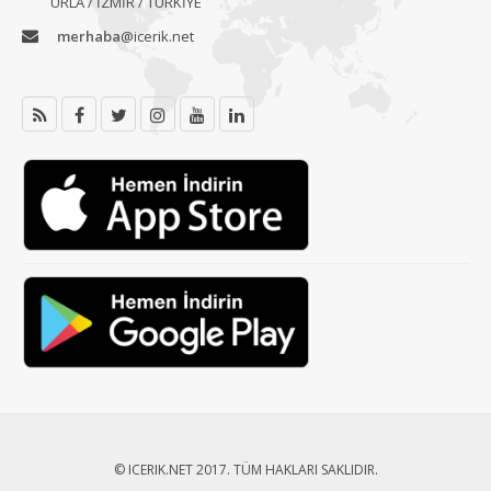
URLA / İZMİR / TÜRKİYE
merhaba
@icerik.net
© ICERIK.NET 2017. TÜM HAKLARI SAKLIDIR.