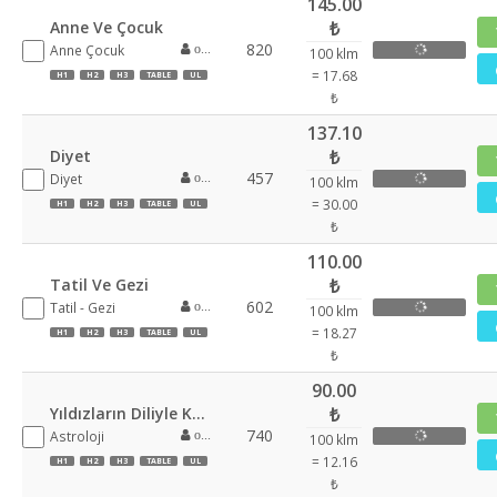
145.00
Anne Ve Çocuk
₺
820
Anne Çocuk
oznur355
100 klm
= 17.68
H1
H2
H3
TABLE
UL
₺
137.10
Diyet
₺
457
Diyet
oznur355
100 klm
= 30.00
H1
H2
H3
TABLE
UL
₺
110.00
Tatil Ve Gezi
₺
602
Tatil - Gezi
oznur355
100 klm
= 18.27
H1
H2
H3
TABLE
UL
₺
90.00
Yıldızların Diliyle Konuşmak
₺
740
Astroloji
oznur355
100 klm
= 12.16
H1
H2
H3
TABLE
UL
₺