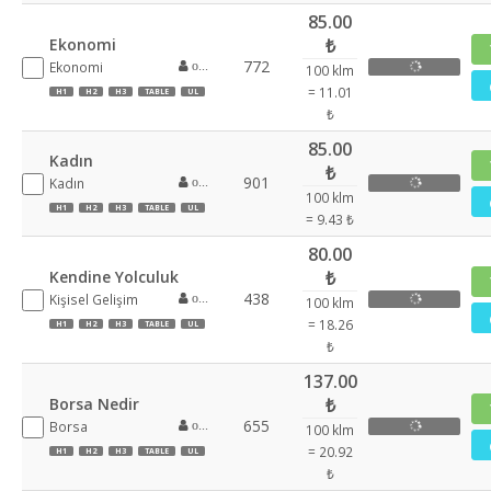
85.00
Ekonomi
₺
772
Ekonomi
oznur355
100 klm
= 11.01
H1
H2
H3
TABLE
UL
₺
85.00
Kadın
₺
901
Kadın
oznur355
100 klm
H1
H2
H3
TABLE
UL
= 9.43 ₺
80.00
Kendine Yolculuk
₺
438
Kişisel Gelişim
oznur355
100 klm
= 18.26
H1
H2
H3
TABLE
UL
₺
137.00
Borsa Nedir
₺
655
Borsa
oznur355
100 klm
= 20.92
H1
H2
H3
TABLE
UL
₺