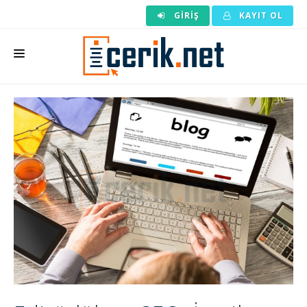
GIRIŞ
KAYIT OL
ANASAYFA
MAKALE SIPARIŞI
HAZIR MAKALE
EDITÖRLÜK
BACKLINK
YAZARLAR
ARAÇLAR
KURUMSAL