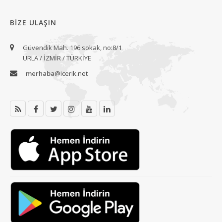
BIZE ULAŞIN
Güvendik Mah. 196 sokak, no:8/1
URLA / İZMİR / TÜRKİYE
merhaba
@icerik.net