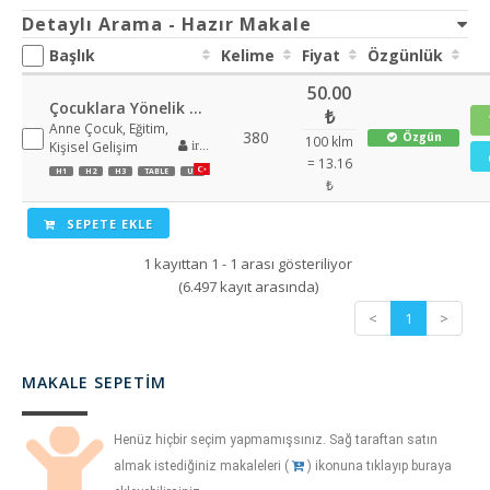
Detaylı Arama - Hazır Makale
Başlık
Kelime
Fiyat
Özgünlük
50.00
Çocuklara Yönelik Bir Sınır Şart Mı?
₺
Anne Çocuk, Eğitim,
380
Özgün
100 klm
Kişisel Gelişim
irmipk
= 13.16
H1
H2
H3
TABLE
UL
₺
SEPETE EKLE
1 kayıttan 1 - 1 arası gösteriliyor
(6.497 kayıt arasında)
<
1
>
MAKALE SEPETIM
Henüz hiçbir seçim yapmamışsınız. Sağ taraftan satın
almak istediğiniz makaleleri (
) ikonuna tıklayıp buraya