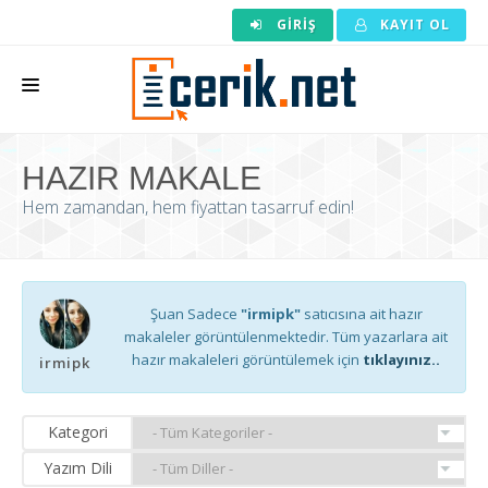
GIRIŞ
KAYIT OL
ANASAYFA
HAZIR MAKALE
MAKALE SIPARIŞI
Hem zamandan, hem fiyattan tasarruf edin!
HAZIR MAKALE
EDITÖRLÜK
Şuan Sadece
"irmipk"
satıcısına ait hazır
BACKLINK
makaleler görüntülenmektedir. Tüm yazarlara ait
hazır makaleleri görüntülemek için
tıklayınız..
irmipk
YAZARLAR
ARAÇLAR
Kategori
KURUMSAL
Yazım Dili