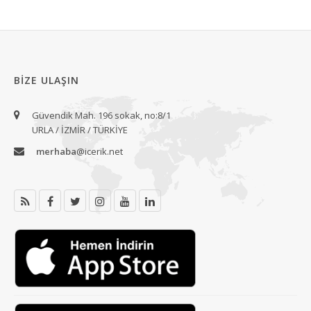
BIZE ULAŞIN
Güvendik Mah. 196 sokak, no:8/1
URLA / İZMİR / TÜRKİYE
merhaba
@icerik.net