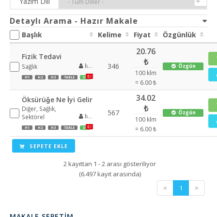
Yazım Dili
Detaylı Arama - Hazır Makale
Başlık
Kelime
Fiyat
Özgünlük
20.76
Fizik Tedavi
₺
346
Sağlık
Özgün
halilluslu
100 klm
H1
H2
H3
TABLE
UL
= 6.00 ₺
34.02
Öksürüğe Ne İyi Gelir
₺
Diğer, Sağlık,
567
Özgün
Sektörel
halilluslu
100 klm
= 6.00 ₺
H1
H2
H3
TABLE
UL
SEPETE EKLE
2 kayıttan 1 - 2 arası gösteriliyor
(6.497 kayıt arasında)
<
1
>
MAKALE SEPETIM