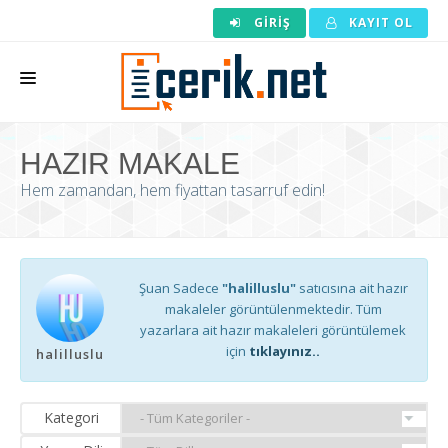
GIRIŞ
KAYIT OL
ANASAYFA
HAZIR MAKALE
MAKALE SIPARIŞI
Hem zamandan, hem fiyattan tasarruf edin!
HAZIR MAKALE
EDITÖRLÜK
Şuan Sadece
"halilluslu"
satıcısına ait hazır
BACKLINK
makaleler görüntülenmektedir. Tüm
yazarlara ait hazır makaleleri görüntülemek
YAZARLAR
için
tıklayınız..
halilluslu
ARAÇLAR
KURUMSAL
Kategori