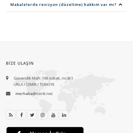
Makalelerde revizyon (düzeltme) hakkım var mı?
BIZE ULAŞIN
Güvendik Mah. 196 sokak, no:8/1
URLA / İZMİR / TÜRKİYE
merhaba
@icerik.net