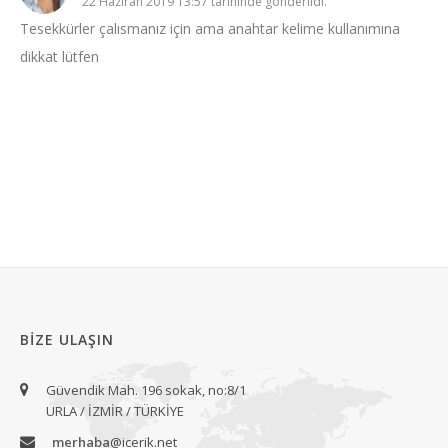
22 Haziran 2019 13:57 tarihinde gönderildi.
Tesekkürler çalısmanız için ama anahtar kelime kullanımına
dikkat lütfen
BIZE ULAŞIN
Güvendik Mah. 196 sokak, no:8/1
URLA / İZMİR / TÜRKİYE
merhaba
@icerik.net