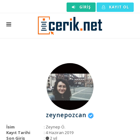
GIRIŞ
KAYIT OL
ANASAYFA
MAKALE SIPARIŞI
HAZIR MAKALE
EDITÖRLÜK
BACKLINK
YAZARLAR
zeynepozcan
ARAÇLAR
İsim
: Zeynep Ö.
KURUMSAL
Kayıt Tarihi
: 4 Haziran 2019
Son Giriş
:
2 yıl