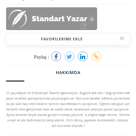
FAVORILERIME EKLE
Paylaş :
HAKKIMDA
22 yaşındayım ve Endüstriyel Tasarım öğrencisiyim. Bugüne dek site / blog içeriklerinde
yazar ve editör pozisyonlarında çalışmışlığım var. Bununla beraber referans yazılarımda
da yer alan bazı etkinliklerin tanıtım manifestolarını yazıyorum. Öğrenci olduğum için
kendimi hem geliştirmek hem de maddi olarak rahatlamak amacıyla yazılar yazıyorum.
Ayrıca kendimi birçok alanda güncel tutmaya çalışırım. İş etiğine değer veririm. Sıklıkla
e-mail ve site bildirimlerini takip ederim. Hızlı dönüş yapmam muhtemeldir. (İstisnai
acil durumlar dışında.)