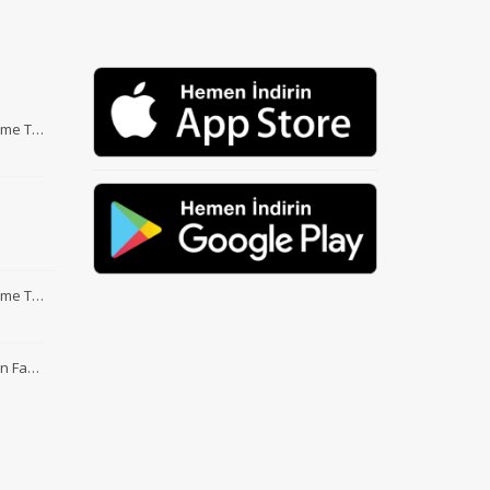
Etme T…
Etme T…
nin Fa…