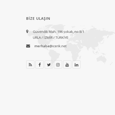
BIZE ULAŞIN
Güvendik Mah. 196 sokak, no:8/1
URLA / İZMİR / TÜRKİYE
merhaba
@icerik.net