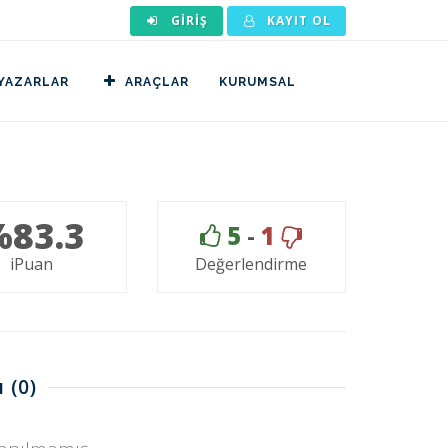
GIRIŞ
KAYIT OL
YAZARLAR
ARAÇLAR
KURUMSAL
%83.3
5
-
1
iPuan
Değerlendirme
ı
(0)