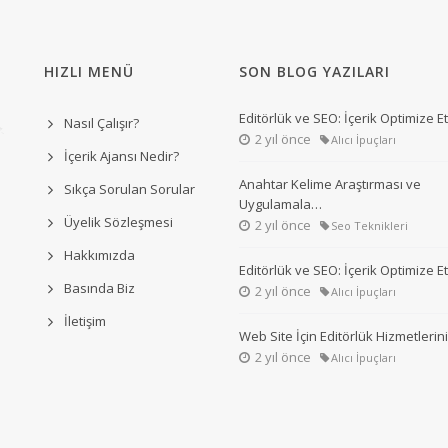
HIZLI MENÜ
SON BLOG YAZILARI
Editörlük ve SEO: İçerik Optimize 
Nasıl Çalışır?
2 yıl önce
Alıcı İpuçları
İçerik Ajansı Nedir?
Anahtar Kelime Araştırması ve
Sıkça Sorulan Sorular
Uygulamala…
Üyelik Sözleşmesi
2 yıl önce
Seo Teknikleri
Hakkımızda
Editörlük ve SEO: İçerik Optimize 
Basında Biz
2 yıl önce
Alıcı İpuçları
İletişim
Web Site İçin Editörlük Hizmetleri
2 yıl önce
Alıcı İpuçları