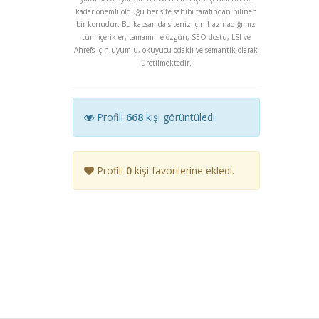
kadar önemli olduğu her site sahibi tarafından bilinen
bir konudur. Bu kapsamda siteniz için hazırladığımız
tüm içerikler; tamamı ile özgün, SEO dostu, LSI ve
Ahrefs için uyumlu, okuyucu odaklı ve semantik olarak
üretilmektedir.
Profili
668
kişi görüntüledi.
Profili
0
kişi favorilerine ekledi.