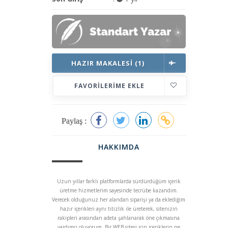
HAZIR MAKALESI (1)
FAVORILERIME EKLE
Paylaş :
HAKKIMDA
Uzun yıllar farklı platformlarda sürdürdüğüm içerik
üretme hizmetlerim sayesinde tecrübe kazandım.
Verecek olduğunuz her alandan siparişi ya da eklediğim
hazır içerikleri aynı titizlik ile üreterek, sitenizin
rakipleri arasından adeta şahlanarak öne çıkmasına
yardımcı oluyorum. Bir WEB sitesi için içeriklerin ne