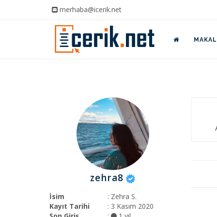
merhaba@icerik.net
MAKALE
zehra8
İsim
: Zehra S.
Kayıt Tarihi
: 3 Kasım 2020
Son Giriş
:
1 yıl