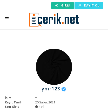
GIRIŞ
KAYIT OL
ANASAYFA
MAKALE SIPARIŞI
HAZIR MAKALE
EDITÖRLÜK
BACKLINK
YAZARLAR
ymr123
ARAÇLAR
İsim
: Y.
KURUMSAL
Kayıt Tarihi
: 20 Şubat 2021
Son Giriş
:
4 yıl