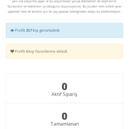
yanı sıra araştırma yapar ve bu araştırmaları yazıya dökmekten de keyif alırım.
Yazılarımın ve kalemimin iyi olduğunu düşünüyorum. Bu yüzden hem sizlere yarar
sağlamak hem de kendim için bir şey yapmak istediğimden dolayı bu platformdayım.
Profili
357
kişi görüntüledi.
Profili
0
kişi favorilerine ekledi.
0
Aktif Sipariş
0
Tamamlanan