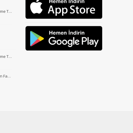
Etme T…
Etme T…
nin Fa…