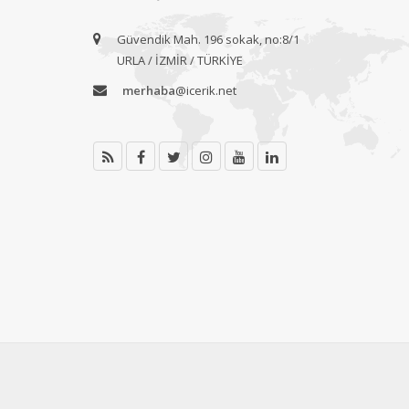
Güvendik Mah. 196 sokak, no:8/1
URLA / İZMİR / TÜRKİYE
merhaba
@icerik.net