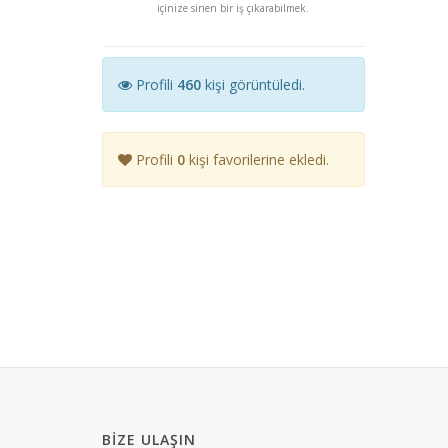
içinize sinen bir iş çıkarabilmek.
Profili
460
kişi görüntüledi.
Profili
0
kişi favorilerine ekledi.
BIZE ULAŞIN