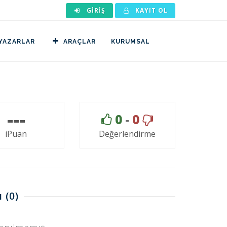
GIRIŞ
KAYIT OL
YAZARLAR
ARAÇLAR
KURUMSAL
---
0
-
0
iPuan
Değerlendirme
ı
(0)