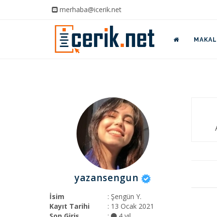
merhaba@icerik.net
MAKALE
yazansengun
İsim
: Şengün Y.
Kayıt Tarihi
: 13 Ocak 2021
Son Giriş
:
4 yıl