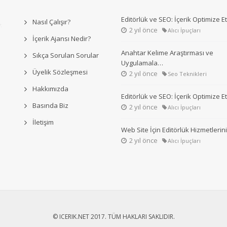
Editörlük ve SEO: İçerik Optimize 
Nasıl Çalışır?
2 yıl önce
Alıcı İpuçları
İçerik Ajansı Nedir?
Anahtar Kelime Araştırması ve
Sıkça Sorulan Sorular
Uygulamala…
Üyelik Sözleşmesi
2 yıl önce
Seo Teknikleri
Hakkımızda
Editörlük ve SEO: İçerik Optimize 
Basında Biz
2 yıl önce
Alıcı İpuçları
İletişim
Web Site İçin Editörlük Hizmetleri
2 yıl önce
Alıcı İpuçları
© ICERIK.NET 2017. TÜM HAKLARI SAKLIDIR.