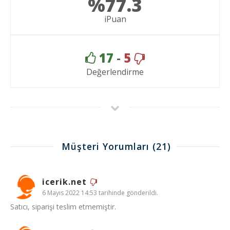
%77.3
iPuan
17
-
5
Değerlendirme
Müşteri Yorumları
(21)
icerik.net
6 Mayıs 2022 14:53 tarihinde gönderildi.
Satıcı, siparişi teslim etmemiştir.