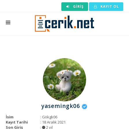
GIRIŞ
KAYIT OL
ANASAYFA
MAKALE SIPARIŞI
HAZIR MAKALE
EDITÖRLÜK
BACKLINK
YAZARLAR
yasemingk06
ARAÇLAR
İsim
: Gökgk06
KURUMSAL
Kayıt Tarihi
: 18 Aralık 2021
Son Giriş
:
2 yıl