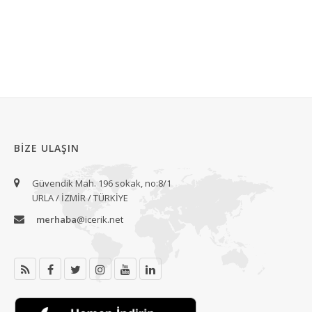
BIZE ULAŞIN
Güvendik Mah. 196 sokak, no:8/1
URLA / İZMİR / TÜRKİYE
merhaba
@icerik.net