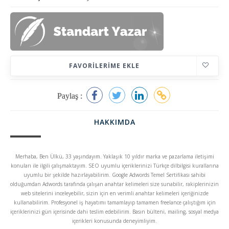
FAVORILERIME EKLE
Paylaş :
HAKKIMDA
Merhaba, Ben Ülkü, 33 yaşındayım. Yaklaşık 10 yıldır marka ve pazarlama iletişimi
konuları ile ilgili çalışmaktayım. SEO uyumlu içeriklerinizi Türkçe dilbilgisi kurallarına
uyumlu bir şekilde hazırlayabilirim. Google Adwords Temel Sertifikası sahibi
olduğumdan Adwords tarafında çalışan anahtar kelimeleri size sunabilir, rakiplerinizin
web sitelerini inceleyebilir, sizin için en verimli anahtar kelimeleri içeriğinizde
kullanabilirim. Profesyonel iş hayatımı tamamlayıp tamamen freelance çalıştığım için
içeriklerinizi gün içerisinde dahi teslim edebilirim. Basın bülteni, mailing, sosyal medya
içerikleri konusunda deneyimliyim.