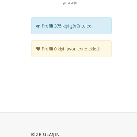
çalışacağım.
Profili
375
kişi görüntüledi.
Profili
0
kişi favorilerine ekledi.
BIZE ULAŞIN