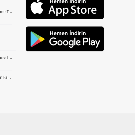
Etme T…
Etme T…
nin Fa…