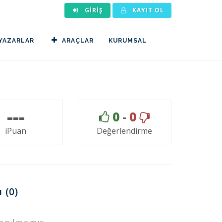
GIRIŞ
KAYIT OL
YAZARLAR
ARAÇLAR
KURUMSAL
---
0
-
0
iPuan
Değerlendirme
ı
(0)