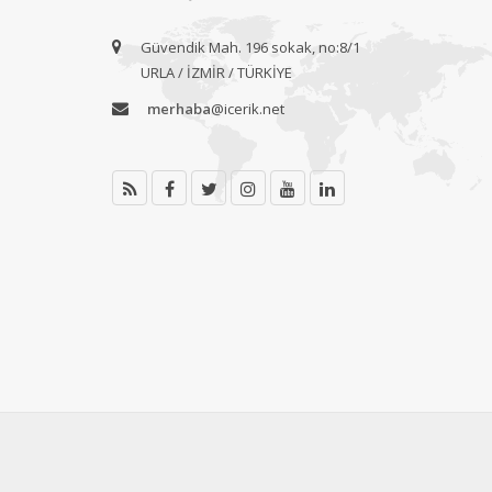
Güvendik Mah. 196 sokak, no:8/1
URLA / İZMİR / TÜRKİYE
merhaba
@icerik.net