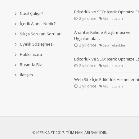
Editörlük ve SEO: İçerik Optimize 
Nasıl Çalışır?
2 yıl önce
Alıcı İpuçları
İçerik Ajansı Nedir?
Anahtar Kelime Araştırması ve
Sıkça Sorulan Sorular
Uygulamala…
Üyelik Sözleşmesi
2 yıl önce
Seo Teknikleri
Hakkımızda
Editörlük ve SEO: İçerik Optimize 
Basında Biz
2 yıl önce
Alıcı İpuçları
İletişim
Web Site İçin Editörlük Hizmetleri
2 yıl önce
Alıcı İpuçları
© ICERIK.NET 2017. TÜM HAKLARI SAKLIDIR.