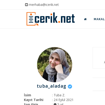
merhaba@icerik.net
MAKALE
tuba_aladag
İsim
: Tuba Z.
Kayıt Tarihi
: 24 Eylül 2021
Son Giriş
:
5 yıl