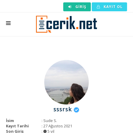
GIRIŞ
KAYIT OL
ANASAYFA
MAKALE SIPARIŞI
HAZIR MAKALE
EDITÖRLÜK
BACKLINK
YAZARLAR
sssrsk
ARAÇLAR
İsim
: Sude S.
KURUMSAL
Kayıt Tarihi
: 27 Ağustos 2021
Son Giriş
:
5 yıl