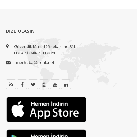
BIZE ULAŞIN
Güvendik Mah. 196 sokak, no:8/1
URLA / İZMİR / TÜRKİYE
merhaba
@icerik.net