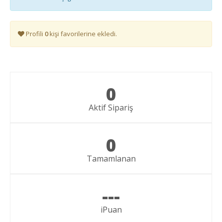
Profili
0
kişi favorilerine ekledi.
0
Aktif Sipariş
0
Tamamlanan
---
iPuan