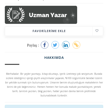
FAVORILERIME EKLE
Paylaş :
HAKKIMDA
Merhabalar. Bir şeyler yazmayı, kitap okumayı, içerik üretmeyi çok seviyorum. Burada
sizlere istediğiniz içeriği çeşitli araştırmalar yaparak, %100 özgünlükle beraber özenli
bir şekilde sunmak için bulunuyorum. Umarım benim oluşturduğum makalelerin her
birini de çok beğenirsiniz. Hemen hemen her konuda makale yazmaktayım; yemek
tarifi, tanıtım yazıları, blog yazıları, haber yazıları daima benim profilimde
bulunabilecek türlerdir.