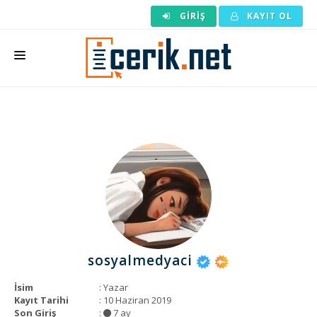
GIRIŞ
KAYIT OL
ANASAYFA
MAKALE SIPARIŞI
HAZIR MAKALE
EDITÖRLÜK
BACKLINK
YAZARLAR
sosyalmedyaci
ARAÇLAR
İsim
: Yazar
KURUMSAL
Kayıt Tarihi
: 10 Haziran 2019
Son Giriş
:
7 ay