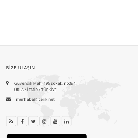
BIZE ULAŞIN
Güvendik Mah. 196 sokak, no:8/1
URLA / İZMİR / TÜRKİYE
merhaba
@icerik.net