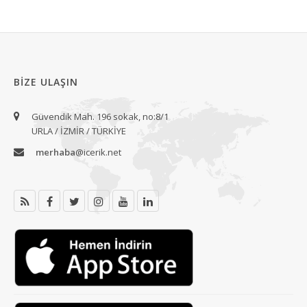
BIZE ULAŞIN
Güvendik Mah. 196 sokak, no:8/1
URLA / İZMİR / TÜRKİYE
merhaba
@icerik.net