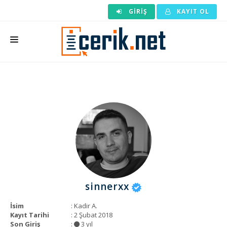
GIRIŞ
KAYIT OL
ANASAYFA
MAKALE SIPARIŞI
HAZIR MAKALE
EDITÖRLÜK
BACKLINK
YAZARLAR
sinnerxx
ARAÇLAR
İsim
: Kadir A.
KURUMSAL
Kayıt Tarihi
: 2 Şubat 2018
Son Giriş
:
3 yıl