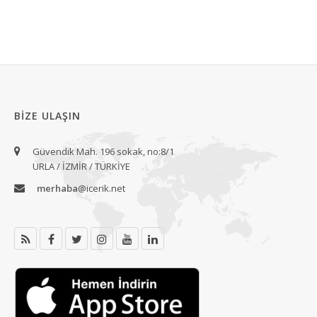
BIZE ULAŞIN
Güvendik Mah. 196 sokak, no:8/1
URLA / İZMİR / TÜRKİYE
merhaba
@icerik.net