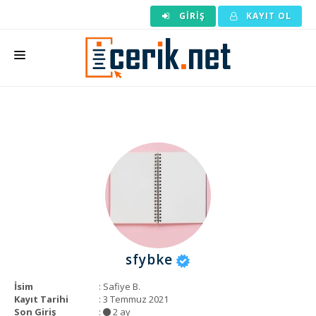
GIRIŞ
KAYIT OL
ANASAYFA
MAKALE SIPARIŞI
HAZIR MAKALE
EDITÖRLÜK
BACKLINK
YAZARLAR
sfybke
ARAÇLAR
İsim
: Safiye B.
KURUMSAL
Kayıt Tarihi
: 3 Temmuz 2021
Son Giriş
:
2 ay