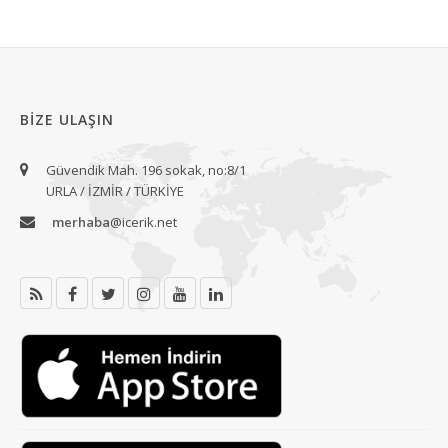
BIZE ULAŞIN
Güvendik Mah. 196 sokak, no:8/1
URLA / İZMİR / TÜRKİYE
merhaba
@icerik.net