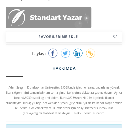
FAVORILERIME EKLE
Paylaş :
HAKKIMDA
Adım Sezgin. Dumlupınar Üniversitesi&#039;nde işletme lisans, pazarlama yüksek
lisans öğrenimini tamamladıktan sonra şimdi ise işletme doktorası yapmaktayım. Ayrıca
Londra&#039;da dil eğitimi aldım. Bursa&#039;nın Nilüfer ilçesinde ikamet
etmekteyim. Birkaç yıl boyunca web danışmanlığı yaptım. Şu an ise kendi bloglarımdan
gelirlerimi elde etmekteyim. Burada sizler için en iyi hizmeti sunmak için
çabalayacağımı taahhüt etmekteyim. Teşekkürlerimi sunarım.