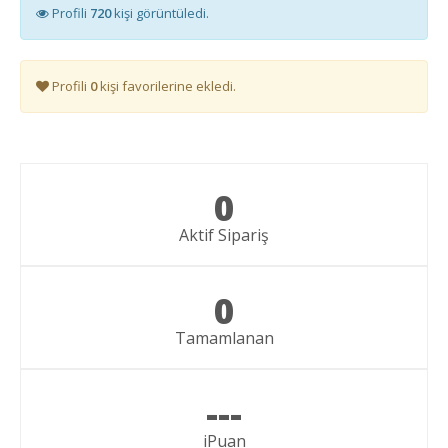
Profili
720
kişi görüntüledi.
Profili
0
kişi favorilerine ekledi.
0
Aktif Sipariş
0
Tamamlanan
---
iPuan