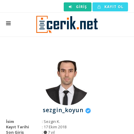
GIRIŞ
KAYIT OL
ANASAYFA
MAKALE SIPARIŞI
HAZIR MAKALE
EDITÖRLÜK
BACKLINK
YAZARLAR
sezgin_koyun
ARAÇLAR
İsim
: Sezgin K.
KURUMSAL
Kayıt Tarihi
: 17 Ekim 2018
Son Giriş
:
7 yıl