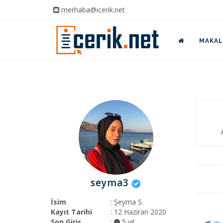
merhaba@icerik.net
MAKALE
seyma3
İsim
: Şeyma S.
Kayıt Tarihi
: 12 Haziran 2020
Son Giriş
:
5 yıl