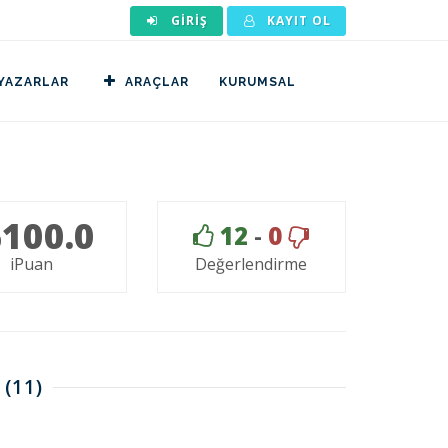
GIRIŞ
KAYIT OL
YAZARLAR
ARAÇLAR
KURUMSAL
100.0
12
-
0
iPuan
Değerlendirme
(11)