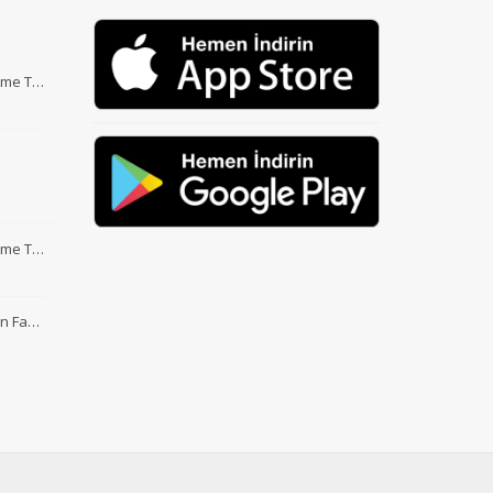
Etme T…
Etme T…
nin Fa…