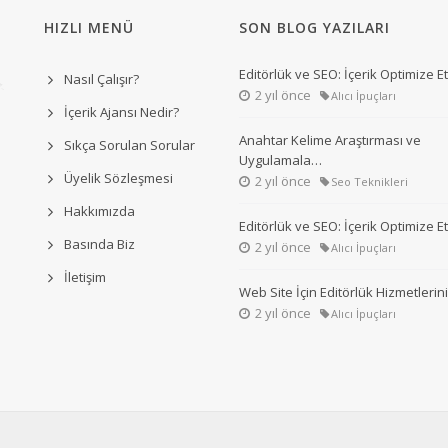
HIZLI MENÜ
SON BLOG YAZILARI
Editörlük ve SEO: İçerik Optimize 
Nasıl Çalışır?
2 yıl önce
Alıcı İpuçları
İçerik Ajansı Nedir?
Anahtar Kelime Araştırması ve
Sıkça Sorulan Sorular
Uygulamala…
Üyelik Sözleşmesi
2 yıl önce
Seo Teknikleri
Hakkımızda
Editörlük ve SEO: İçerik Optimize 
Basında Biz
2 yıl önce
Alıcı İpuçları
İletişim
Web Site İçin Editörlük Hizmetleri
2 yıl önce
Alıcı İpuçları