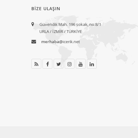
BIZE ULAŞIN
Güvendik Mah. 196 sokak, no:8/1
URLA / İZMİR / TÜRKİYE
merhaba
@icerik.net