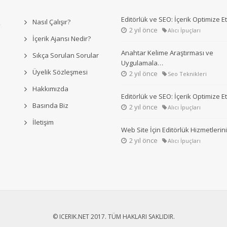
Editörlük ve SEO: İçerik Optimize 
Nasıl Çalışır?
2 yıl önce
Alıcı İpuçları
İçerik Ajansı Nedir?
Anahtar Kelime Araştırması ve
Sıkça Sorulan Sorular
Uygulamala…
Üyelik Sözleşmesi
2 yıl önce
Seo Teknikleri
Hakkımızda
Editörlük ve SEO: İçerik Optimize 
Basında Biz
2 yıl önce
Alıcı İpuçları
İletişim
Web Site İçin Editörlük Hizmetleri
2 yıl önce
Alıcı İpuçları
© ICERIK.NET 2017. TÜM HAKLARI SAKLIDIR.