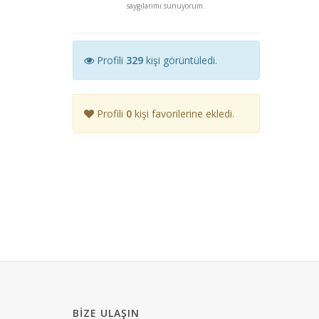
saygılarımı sunuyorum.
Profili
329
kişi görüntüledi.
Profili
0
kişi favorilerine ekledi.
BIZE ULAŞIN