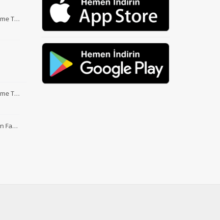
Etme T…
Etme T…
nin Fa…