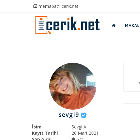
merhaba@icerik.net
MAKALE
sevgi9
İsim
: Sevgi A.
Kayıt Tarihi
: 20 Mart 2021
Son Giriş
:
5 yıl