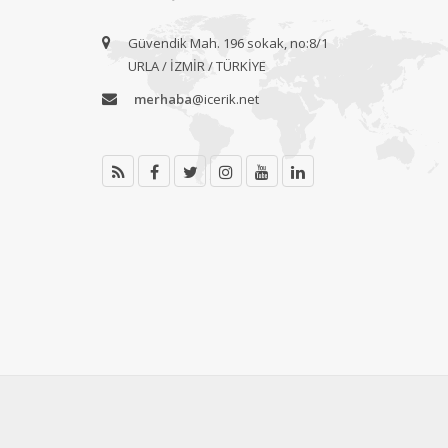
Güvendik Mah. 196 sokak, no:8/1
URLA / İZMİR / TÜRKİYE
merhaba
@icerik.net