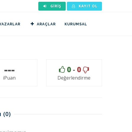
GIRIŞ
KAYIT OL
YAZARLAR
ARAÇLAR
KURUMSAL
---
0
-
0
iPuan
Değerlendirme
ı
(0)