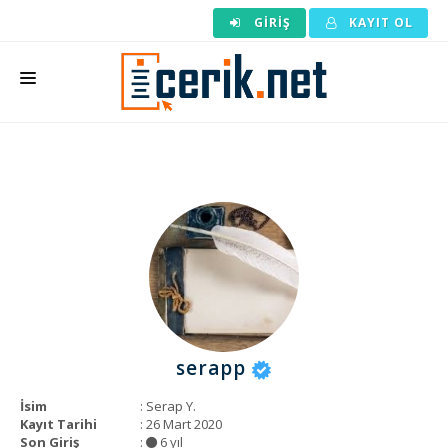
GIRIŞ
KAYIT OL
ANASAYFA
MAKALE SIPARIŞI
HAZIR MAKALE
EDITÖRLÜK
BACKLINK
YAZARLAR
serapp
ARAÇLAR
İsim
: Serap Y.
KURUMSAL
Kayıt Tarihi
: 26 Mart 2020
Son Giriş
:
6 yıl