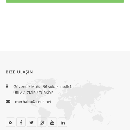
BIZE ULAŞIN
Güvendik Mah. 196 sokak, no:8/1
URLA / İZMİR / TÜRKİYE
merhaba
@icerik.net