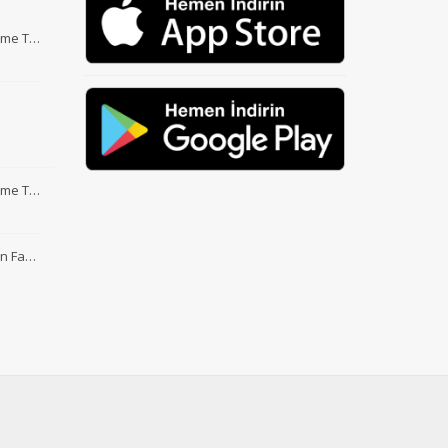
Etme T…
Etme T…
nin Fa…