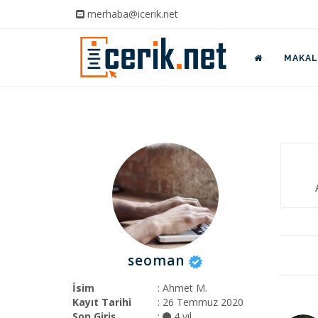
merhaba@icerik.net
MAKALE
seoman
İsim
: Ahmet M.
Kayıt Tarihi
: 26 Temmuz 2020
Son Giriş
:
4 yıl