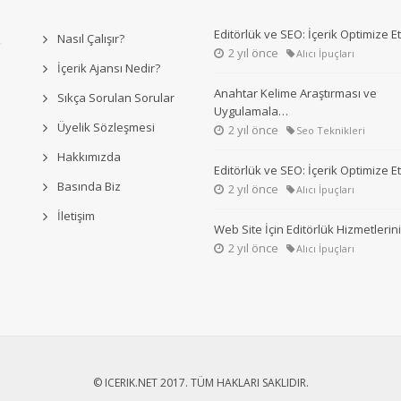
Editörlük ve SEO: İçerik Optimize 
Nasıl Çalışır?
2 yıl önce
Alıcı İpuçları
İçerik Ajansı Nedir?
Anahtar Kelime Araştırması ve
Sıkça Sorulan Sorular
Uygulamala…
Üyelik Sözleşmesi
2 yıl önce
Seo Teknikleri
Hakkımızda
Editörlük ve SEO: İçerik Optimize 
Basında Biz
2 yıl önce
Alıcı İpuçları
İletişim
Web Site İçin Editörlük Hizmetleri
2 yıl önce
Alıcı İpuçları
© ICERIK.NET 2017. TÜM HAKLARI SAKLIDIR.