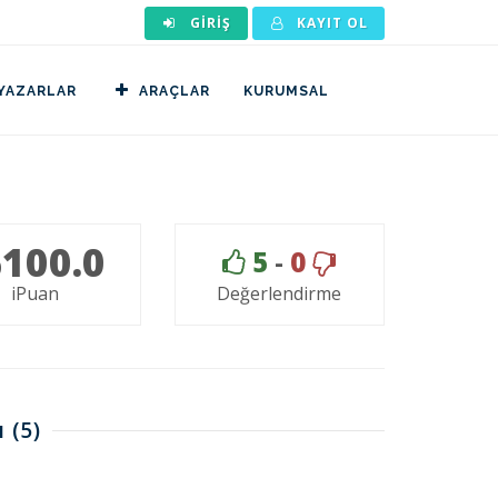
GIRIŞ
KAYIT OL
YAZARLAR
ARAÇLAR
KURUMSAL
100.0
5
-
0
iPuan
Değerlendirme
ı
(5)