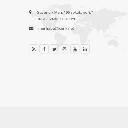
Güvendik Mah. 196 sokak, no:8/1
URLA / İZMİR / TÜRKİYE
merhaba
@icerik.net