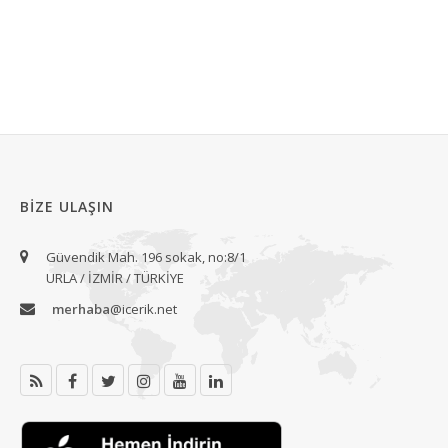
BIZE ULAŞIN
Güvendik Mah. 196 sokak, no:8/1
URLA / İZMİR / TÜRKİYE
merhaba
@icerik.net