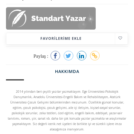
FAVORILERIME EKLE
Paylaş :
HAKKIMDA
2014 yılından beri çeşitli yazılar yazmaktayım. Ege Üniversitesi-Psikolojik
Danışmanlık, Anadolu Üniversitesi-Engelli Bakım ve Rehabilitasyon, Atatürk
Üniversitesi-Çocuk Gelişimi bölümlerinden mezunum. Özellikle güncel konular,
eğitim, çocuk psikolojisi, çocuk gelişimi, aile içi iletişim, kişisel-sosyal sorunlar,
psikolojik sorunlar, zeka testleri, özel eğitim, engelli bakım, edebiyat, yazar-sair
tanıtımı, roman, şiir, sanat vb. daha bir çok konuda yazılar yazmakta ve araştırmalar
yapmaktayım. Siz değerli icerik.net üyeleri ile birlikte iyi ve sürekli işlere imza
atacağımıza inanıyorum.