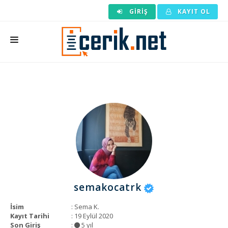
GIRIŞ
KAYIT OL
ANASAYFA
MAKALE SIPARIŞI
HAZIR MAKALE
EDITÖRLÜK
BACKLINK
YAZARLAR
semakocatrk
ARAÇLAR
İsim
: Sema K.
KURUMSAL
Kayıt Tarihi
: 19 Eylül 2020
Son Giriş
:
5 yıl