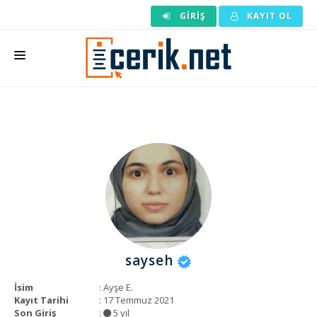
GIRIŞ
KAYIT OL
ANASAYFA
MAKALE SIPARIŞI
HAZIR MAKALE
EDITÖRLÜK
BACKLINK
YAZARLAR
sayseh
ARAÇLAR
İsim
: Ayşe E.
KURUMSAL
Kayıt Tarihi
: 17 Temmuz 2021
Son Giriş
:
5 yıl