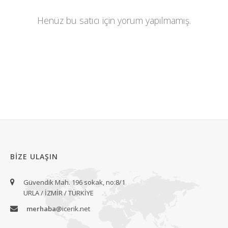
Henüz bu satıcı için yorum yapılmamış.
BIZE ULAŞIN
Güvendik Mah. 196 sokak, no:8/1
URLA / İZMİR / TÜRKİYE
merhaba
@icerik.net