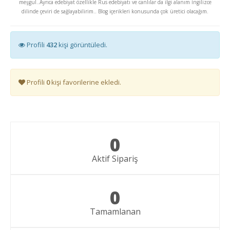
meşgul..Ayrıca edebiyat özellikle Rus edebiyatı ve canlılar da ilgi alanım İngilizce
dilinde çeviri de sağlayabilirim.. Blog içerikleri konusunda çok üretici olacağım.
Profili
432
kişi görüntüledi.
Profili
0
kişi favorilerine ekledi.
0
Aktif Sipariş
0
Tamamlanan