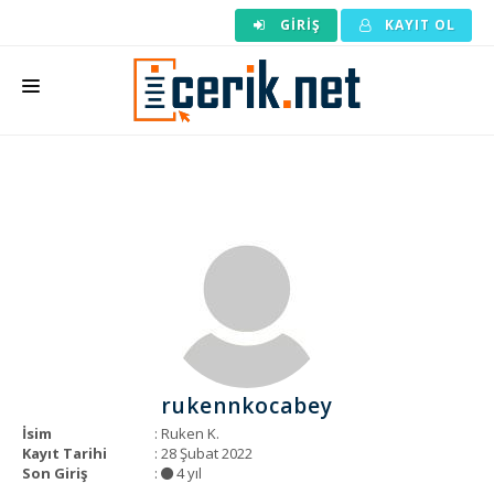
GIRIŞ
KAYIT OL
ANASAYFA
MAKALE SIPARIŞI
HAZIR MAKALE
EDITÖRLÜK
BACKLINK
YAZARLAR
rukennkocabey
ARAÇLAR
İsim
: Ruken K.
Kayıt Tarihi
: 28 Şubat 2022
KURUMSAL
Son Giriş
:
4 yıl