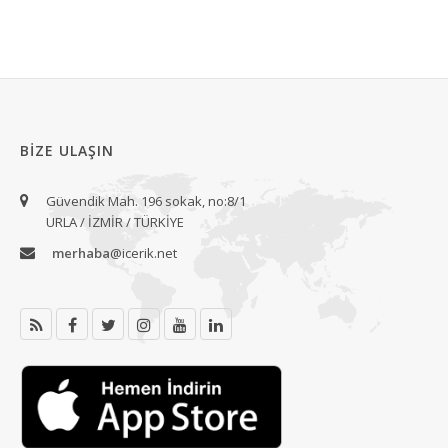
BIZE ULAŞIN
Güvendik Mah. 196 sokak, no:8/1
URLA / İZMİR / TÜRKİYE
merhaba
@icerik.net