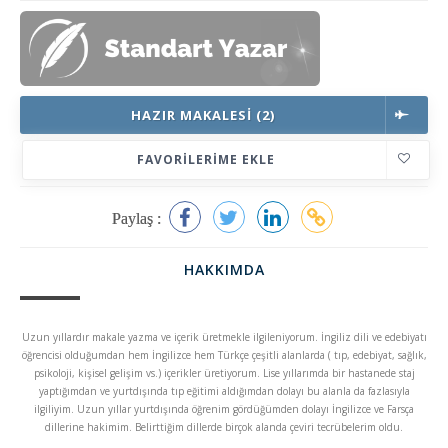
HAZIR MAKALESI (2)
FAVORILERIME EKLE
Paylaş :
HAKKIMDA
Uzun yıllardır makale yazma ve içerik üretmekle ilgileniyorum. İngiliz dili ve edebiyatı
öğrencisi olduğumdan hem İngilizce hem Türkçe çeşitli alanlarda ( tıp, edebiyat, sağlık,
psikoloji, kişisel gelişim vs.) içerikler üretiyorum. Lise yıllarımda bir hastanede staj
yaptığımdan ve yurtdışında tıp eğitimi aldığımdan dolayı bu alanla da fazlasıyla
ilgiliyim. Uzun yıllar yurtdışında öğrenim gördüğümden dolayı İngilizce ve Farsça
dillerine hakimim. Belirttiğim dillerde birçok alanda çeviri tecrübelerim oldu.