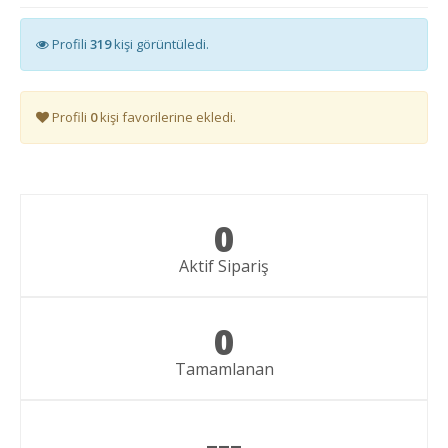
Profili
319
kişi görüntüledi.
Profili
0
kişi favorilerine ekledi.
0
Aktif Sipariş
0
Tamamlanan
---