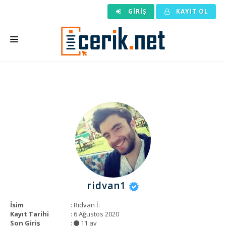
GIRIŞ
KAYIT OL
ANASAYFA
MAKALE SIPARIŞI
HAZIR MAKALE
EDITÖRLÜK
BACKLINK
YAZARLAR
ridvan1
ARAÇLAR
İsim
: Rıdvan İ.
KURUMSAL
Kayıt Tarihi
: 6 Ağustos 2020
Son Giriş
:
11 ay