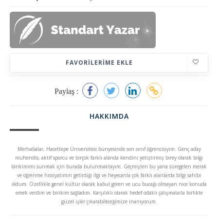
FAVORILERIME EKLE
Paylaş :
HAKKIMDA
Merhabalar, Hacettepe Üniversitesi bünyesinde son sınıf öğrencisiyim. Genç aday
mühendis, aktif sporcu ve birçok farklı alanda kendini yetiştirmiş birey olarak bilgi
birikimimi sunmak için burada bulunmaktayım. Geçmişten bu yana süregelen merak
ve öğrenme hissiyatımın getirdiği ilgi ve heyecanla çok farklı alanlarda bilgi sahibi
oldum. Özellikle genel kültür olarak kabul gören ve ucu bucağı olmayan nice konuda
emek verdim ve birikim sağladım. Karşılıklı olarak hedef odaklı çalışmalarla birlikte
güzel işler çıkarabileceğimize inanıyorum.