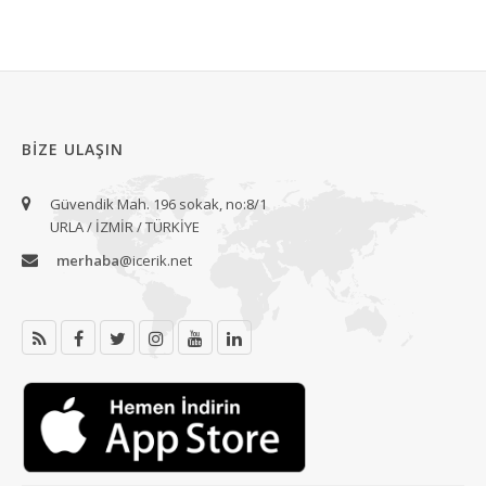
BIZE ULAŞIN
Güvendik Mah. 196 sokak, no:8/1
URLA / İZMİR / TÜRKİYE
merhaba
@icerik.net