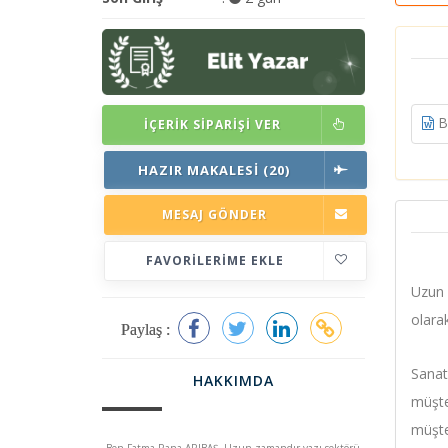
Ba
İÇERIK SIPARIŞI VER
HAZIR MAKALESI (20)
MESAJ GÖNDER
FAVORILERIME EKLE
Uzun z
olara
Paylaş :
Sanat
HAKKIMDA
müşte
müşter
Ben Fatma Rana ARIBAŞ. Uzun zamandır yazı sektörü