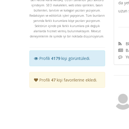
da ye
içindeyim. SEO makaleleri, web sitesi içerikleri, basın
uzun 
bültenleri, tanıtım ve kategori yazıları yazıyorum.
Redaksiyon ve editörlük işleri yapıyorum. Tüm bunların
yanında farklı kurumlara köşe yazıları yazıyorum.
Sektörün içinde çok farklı kurumlara çok değişik
alanlarda hizmet vermiş bulunmaktayım. Mevcut
deneyimlerim ile işimde iyi bir noktada düşünüyorum.
Bl
B
Y
Profili
4179
kişi görüntüledi.
Profili
47
kişi favorilerine ekledi.