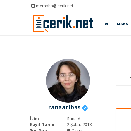
merhaba@icerik.net
MAKALE
ranaaribas
İsim
: Rana A.
Kayıt Tarihi
: 2 Şubat 2018
Son Giriş
:
2 gün