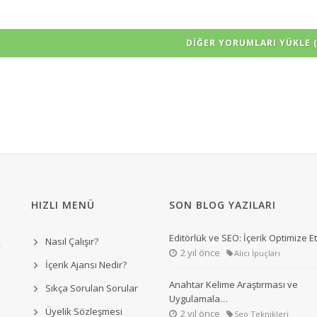
DIĞER YORUMLARI YÜKLE (
HIZLI MENÜ
SON BLOG YAZILARI
Editörlük ve SEO: İçerik Optimize 
Nasıl Çalışır?
2 yıl önce
Alıcı İpuçları
İçerik Ajansı Nedir?
Anahtar Kelime Araştırması ve
Sıkça Sorulan Sorular
Uygulamala…
Üyelik Sözleşmesi
2 yıl önce
Seo Teknikleri