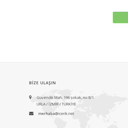
BIZE ULAŞIN
Güvendik Mah. 196 sokak, no:8/1
URLA / İZMİR / TÜRKİYE
merhaba
@icerik.net