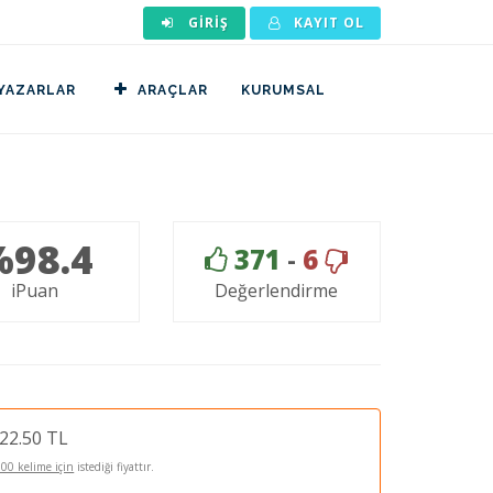
GIRIŞ
KAYIT OL
YAZARLAR
ARAÇLAR
KURUMSAL
%98.4
371
-
6
iPuan
Değerlendirme
22.50 TL
100 kelime için
istediği fiyattır.