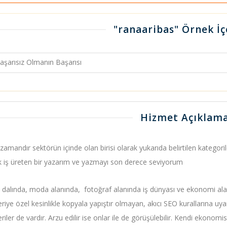
"ranaaribas" Örnek İç
şarısız Olmanın Başarısı
Hizmet Açıklama
amandır sektörün içinde olan birisi olarak yukarıda belirtilen kategoriler
k iş üreten bir yazarım ve yazmayı son derece seviyorum
 dalında, moda alanında, fotoğraf alanında iş dünyası ve ekonomi alan
riye özel kesinlikle kopyala yapıştır olmayan, akıcı SEO kurallarına u
iler de vardır. Arzu edilir ise onlar ile de görüşülebilir. Kendi ekonom