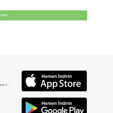
360)
Etme T…