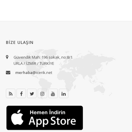
BIZE ULAŞIN
Güvendik Mah. 196 sokak, no:8/1
URLA / İZMİR / TÜRKİYE
merhaba
@icerik.net