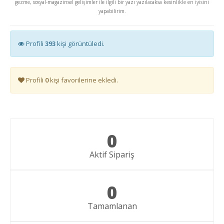
gezme, sosyal-magazinsel gelişimler ile ilgili bir yazı yazılacaksa kesinlikle en iyisini
yapabilirim.
Profili
393
kişi görüntüledi.
Profili
0
kişi favorilerine ekledi.
0
Aktif Sipariş
0
Tamamlanan