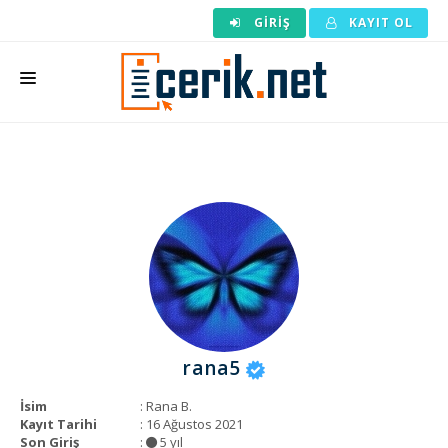
GIRIŞ
KAYIT OL
ANASAYFA
MAKALE SIPARIŞI
HAZIR MAKALE
EDITÖRLÜK
BACKLINK
YAZARLAR
rana5
ARAÇLAR
İsim
: Rana B.
KURUMSAL
Kayıt Tarihi
: 16 Ağustos 2021
Son Giriş
:
5 yıl