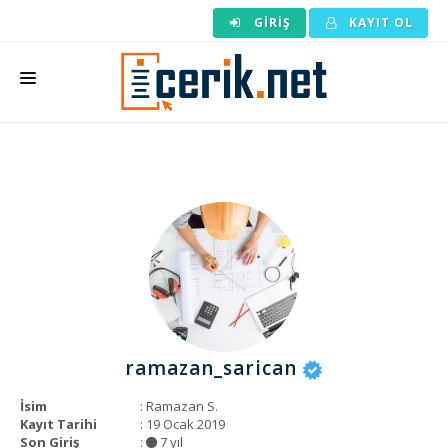
GIRIŞ
KAYIT OL
ANASAYFA
MAKALE SIPARIŞI
HAZIR MAKALE
EDITÖRLÜK
BACKLINK
YAZARLAR
ramazan_sarican
ARAÇLAR
İsim
: Ramazan S.
KURUMSAL
Kayıt Tarihi
: 19 Ocak 2019
Son Giriş
:
7 yıl