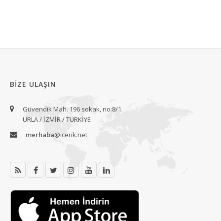
BIZE ULAŞIN
Güvendik Mah. 196 sokak, no:8/1
URLA / İZMİR / TÜRKİYE
merhaba
@icerik.net