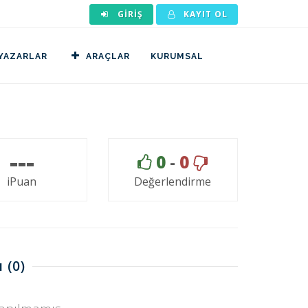
GIRIŞ
KAYIT OL
YAZARLAR
ARAÇLAR
KURUMSAL
---
0
-
0
iPuan
Değerlendirme
ı
(0)