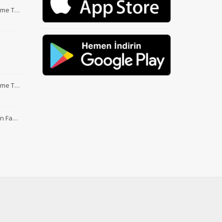
Etme T…
Etme T…
nin Fa…