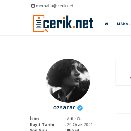
merhaba@icerik.net
MAKALE
ozsarac
İsim
: Arife Ö.
Kayıt Tarihi
: 20 Ocak 2021
Son Giriş
:
6 yıl