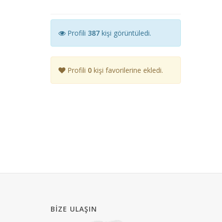
Profili
387
kişi görüntüledi.
Profili
0
kişi favorilerine ekledi.
BIZE ULAŞIN