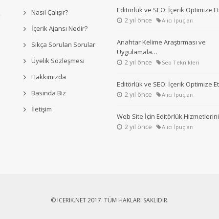
Editörlük ve SEO: İçerik Optimize 
Nasıl Çalışır?
2 yıl önce
Alıcı İpuçları
İçerik Ajansı Nedir?
Anahtar Kelime Araştırması ve
Sıkça Sorulan Sorular
Uygulamala…
Üyelik Sözleşmesi
2 yıl önce
Seo Teknikleri
Hakkımızda
Editörlük ve SEO: İçerik Optimize 
Basında Biz
2 yıl önce
Alıcı İpuçları
İletişim
Web Site İçin Editörlük Hizmetleri
2 yıl önce
Alıcı İpuçları
© ICERIK.NET 2017. TÜM HAKLARI SAKLIDIR.