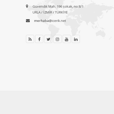
Güvendik Mah. 196 sokak, no:8/1
URLA / İZMİR / TÜRKİYE
merhaba
@icerik.net