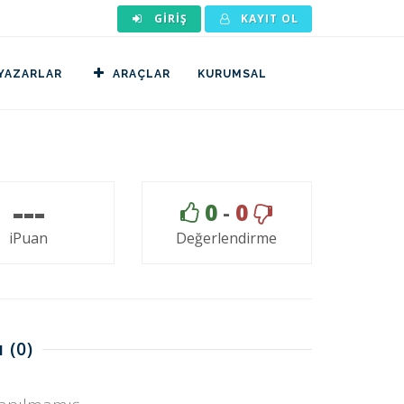
GIRIŞ
KAYIT OL
YAZARLAR
ARAÇLAR
KURUMSAL
---
0
-
0
iPuan
Değerlendirme
ı
(0)