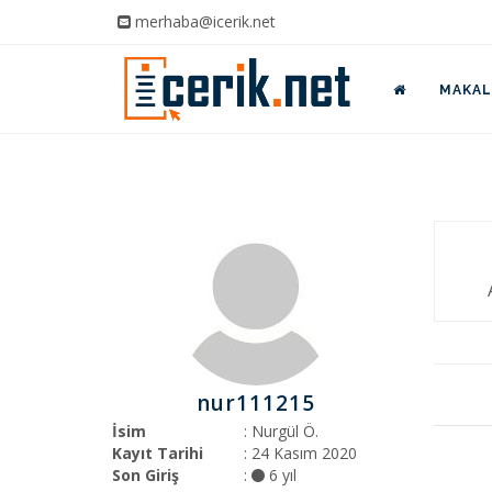
merhaba@icerik.net
MAKALE
nur111215
İsim
: Nurgül Ö.
Kayıt Tarihi
: 24 Kasım 2020
Son Giriş
:
6 yıl