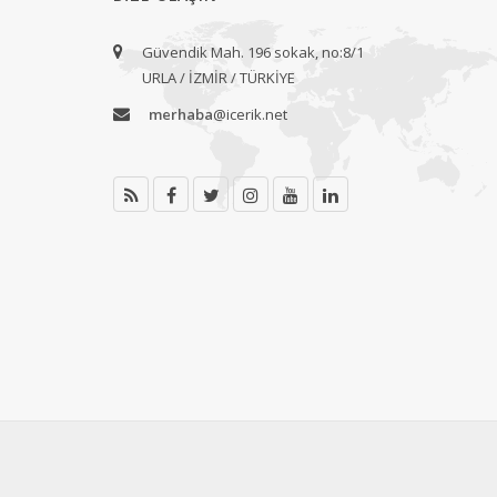
Güvendik Mah. 196 sokak, no:8/1
URLA / İZMİR / TÜRKİYE
merhaba
@icerik.net