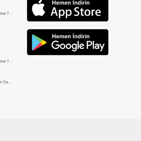
Etme T…
Etme T…
nin Fa…