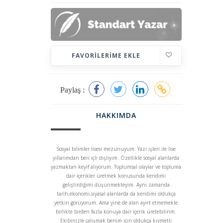
FAVORILERIME EKLE
Paylaş :
HAKKIMDA
Sosyal bilimler lisesi mezunuyum. Yazı işleri ile lise
yıllarımdan beri içli dışlıyım. Özellikle sosyal alanlarda
yazmaktan keyif alıyorum. Toplumsal olaylar ve topluma
dair içerikler üretmek konusunda kendimi
geliştirdiğimi düşünmekteyim. Aynı zamanda
tarih,ekonomi,siyasal alanlarda da kendimi oldukça
yetkin görüyorum. Ama yine de alan ayırt etmemekle
birlikte birden fazla konuya dair içerik üretebilirim.
Ekibinizle çalışmak benim için oldukça kıymetli