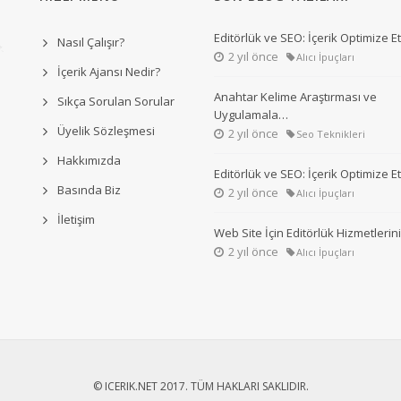
Editörlük ve SEO: İçerik Optimize 
Nasıl Çalışır?
2 yıl önce
Alıcı İpuçları
İçerik Ajansı Nedir?
Anahtar Kelime Araştırması ve
Sıkça Sorulan Sorular
Uygulamala…
Üyelik Sözleşmesi
2 yıl önce
Seo Teknikleri
Hakkımızda
Editörlük ve SEO: İçerik Optimize 
Basında Biz
2 yıl önce
Alıcı İpuçları
İletişim
Web Site İçin Editörlük Hizmetleri
2 yıl önce
Alıcı İpuçları
© ICERIK.NET 2017. TÜM HAKLARI SAKLIDIR.