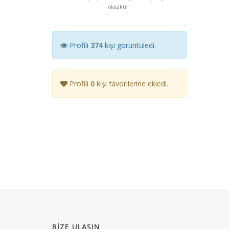
olacaktır.
Profili
374
kişi görüntüledi.
Profili
0
kişi favorilerine ekledi.
BIZE ULAŞIN