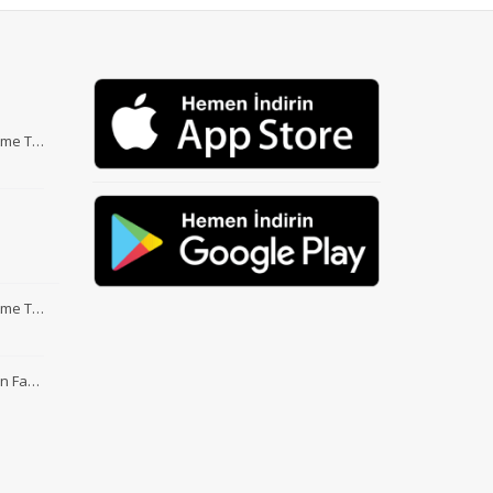
Etme T…
Etme T…
nin Fa…