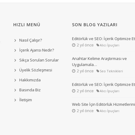
HIZLI MENÜ
SON BLOG YAZILARI
Editörlük ve SEO: İçerik Optimize 
Nasıl Çalışır?
2 yıl önce
Alıcı İpuçları
İçerik Ajansı Nedir?
Anahtar Kelime Araştırması ve
Sıkça Sorulan Sorular
Uygulamala…
Üyelik Sözleşmesi
2 yıl önce
Seo Teknikleri
Hakkımızda
Editörlük ve SEO: İçerik Optimize 
Basında Biz
2 yıl önce
Alıcı İpuçları
İletişim
Web Site İçin Editörlük Hizmetleri
2 yıl önce
Alıcı İpuçları