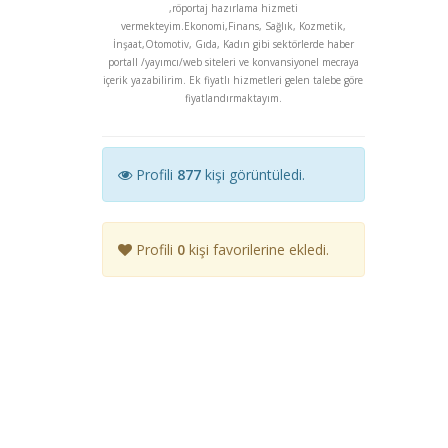
,röportaj hazırlama hizmeti
vermekteyim.Ekonomi,Finans, Sağlık, Kozmetik,
İnşaat,Otomotiv, Gıda, Kadın gibi sektörlerde haber
portalI /yayımcı/web siteleri ve konvansiyonel mecraya
içerik yazabilirim. Ek fiyatlı hizmetleri gelen talebe göre
fiyatlandırmaktayım.
Profili
877
kişi görüntüledi.
Profili
0
kişi favorilerine ekledi.