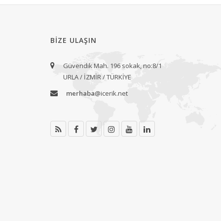
BIZE ULAŞIN
Güvendik Mah. 196 sokak, no:8/1
URLA / İZMİR / TÜRKİYE
merhaba
@icerik.net