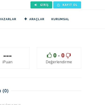
GIRIŞ
KAYIT OL
YAZARLAR
ARAÇLAR
KURUMSAL
---
0
-
0
iPuan
Değerlendirme
ı
(0)