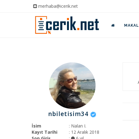
merhaba@icerik.net
MAKALE
nbiletisim34
İsim
: Nalan I.
Kayıt Tarihi
: 12 Aralık 2018
Son Giriş
:
6 yıl