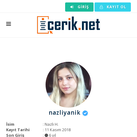
GIRIŞ
KAYIT OL
ANASAYFA
MAKALE SIPARIŞI
HAZIR MAKALE
EDITÖRLÜK
BACKLINK
YAZARLAR
nazliyanik
ARAÇLAR
İsim
: Nazlı H.
KURUMSAL
Kayıt Tarihi
: 11 Kasım 2018
Son Giriş
:
6 yıl