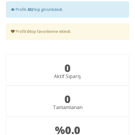
Profili
482
kişi görüntüledi.
Profili
0
kişi favorilerine ekledi.
0
Aktif Sipariş
0
Tamamlanan
%0.0