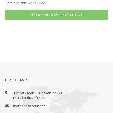
Temiz ve titiz bir çalışma
DIĞER YORUMLARI YÜKLE (201)
BIZE ULAŞIN
Güvendik Mah. 196 sokak, no:8/1
URLA / İZMİR / TÜRKİYE
merhaba
@icerik.net