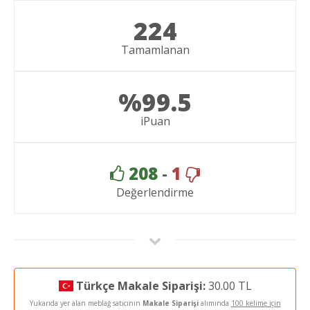
224
Tamamlanan
%99.5
iPuan
208
-
1
Değerlendirme
Türkçe Makale Siparişi:
30.00 TL
Yukarıda yer alan meblağ satıcının
Makale Siparişi
alımında
100 kelime için