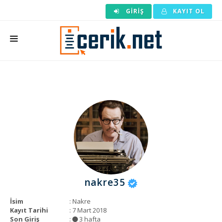
GIRIŞ
KAYIT OL
ANASAYFA
MAKALE SIPARIŞI
HAZIR MAKALE
EDITÖRLÜK
BACKLINK
YAZARLAR
nakre35
ARAÇLAR
İsim
: Nakre
KURUMSAL
Kayıt Tarihi
: 7 Mart 2018
Son Giriş
:
3 hafta