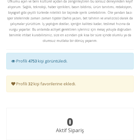
Ufkumu açan ve beni kültürel açıdan da zenginleştiren bu sonsuz deneyimden keyif
alıyorum. Sağlık, teknoloji, haber içerikleri, basın bildirisi, ürün tanıtımı, redaksiyon,
biyografi gibi çeşitli türlerde nitelikli bir biçimde içerik üretebilirim. Öte yandan bazı
spor sitelerinde zaman zaman tipster (bahis yazarı, bet tahmin ve analizcisi) olarak da
çalışmalar yürüttüm. İş yaptığım dostlar, içeriğin kalitesi kadar, teslimat hızına da
vurgu yaparlar. Bu anlamda aciliyet gerektiren işleriniz için mesaj yoluyla doğrudan
benimle irtibat kurabilirsiniz, size en azından çok kısa bir süre içinde olumlu ya da
olumsuz mutlaka bir dönüş yaparım.
Profili
4753
kişi görüntüledi.
Profili
32
kişi favorilerine ekledi.
0
Aktif Sipariş