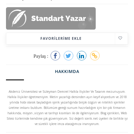
FAVORILERIME EKLE
Paylaş :
HAKKIMDA
Akdeniz Üniversitesi ve Süleyman Demirel Halkla İlişkiler Ve Tasarım mezunuyum.
Halkla İlişkiler öğretmeniyim. Metin yazarlığı dersinden aşırı keyif alıyordum ve 2018
yılında hobi olarak başladığım içerik yazarlığında birçok özgün ve nitelikli içerikler
üretme imkanı buldum. Bölümüm gereği sunum hazırladığım için bir çok firmanın
hakkında, misyon ,vizyon ve tarihçe kısımları ile de ilgileniyorum. Blog içerikleri, Web
Sitesi türlerinde kendime çok güveniyorum. Siz değerli icerik.net üyeleri ile birlikte iyi
ve sürekli işlere imza atacağımıza inanıyorum.