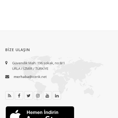
BIZE ULAŞIN
Güvendik Mah. 196 sokak, no:8/1
URLA / İZMİR / TÜRKİYE
merhaba
@icerik.net