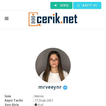
GIRIŞ
KAYIT OL
ANASAYFA
MAKALE SIPARIŞI
HAZIR MAKALE
EDITÖRLÜK
BACKLINK
YAZARLAR
mrveeynr
ARAÇLAR
İsim
: Merve
KURUMSAL
Kayıt Tarihi
: 17 Ocak 2021
Son Giriş
:
4 yıl