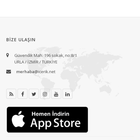
BIZE ULAŞIN
Güvendik Mah. 196 sokak, no:8/1
URLA / İZMİR / TÜRKİYE
merhaba
@icerik.net