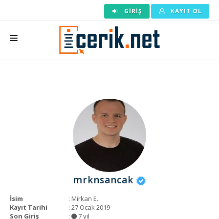
GIRIŞ
KAYIT OL
ANASAYFA
MAKALE SIPARIŞI
HAZIR MAKALE
EDITÖRLÜK
BACKLINK
YAZARLAR
mrknsancak
ARAÇLAR
İsim
: Mirkan E.
KURUMSAL
Kayıt Tarihi
: 27 Ocak 2019
Son Giriş
:
7 yıl