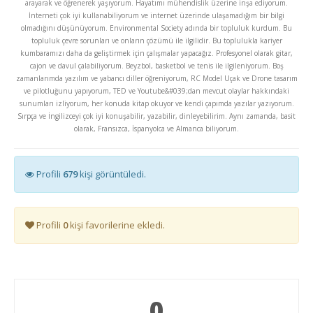
arayarak ve öğrenerek yaşıyorum. Hayatımı mühendislik üzerine inşa ediyorum.
İnterneti çok iyi kullanabiliyorum ve internet üzerinde ulaşamadığım bir bilgi
olmadığını düşünüyorum. Environmental Society adında bir topluluk kurdum. Bu
topluluk çevre sorunları ve onların çözümü ile ilgilidir. Bu toplulukla kariyer
kumbaramızı daha da geliştirmek için çalışmalar yapacağız. Profesyonel olarak gitar,
cajon ve davul çalabiliyorum. Beyzbol, basketbol ve tenis ile ilgileniyorum. Boş
zamanlarımda yazılım ve yabancı diller öğreniyorum, RC Model Uçak ve Drone tasarım
ve pilotluğunu yapıyorum, TED ve Youtube&#039;dan mevcut olaylar hakkındaki
sunumları izliyorum, her konuda kitap okuyor ve kendi çapımda yazılar yazıyorum.
Sırpça ve İngilizceyi çok iyi konuşabilir, yazabilir, dinleyebilirim. Aynı zamanda, basit
olarak, Fransızca, İspanyolca ve Almanca biliyorum.
Profili
679
kişi görüntüledi.
Profili
0
kişi favorilerine ekledi.
0