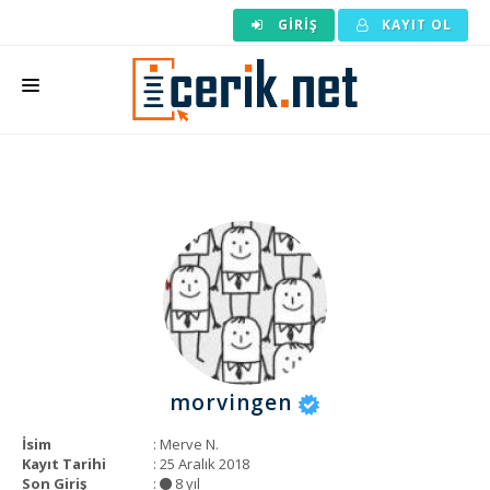
GIRIŞ
KAYIT OL
ANASAYFA
MAKALE SIPARIŞI
HAZIR MAKALE
EDITÖRLÜK
BACKLINK
YAZARLAR
morvingen
ARAÇLAR
İsim
: Merve N.
KURUMSAL
Kayıt Tarihi
: 25 Aralık 2018
Son Giriş
:
8 yıl