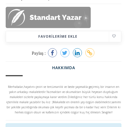
FAVORILERIME EKLE
Paylaş :
HAKKIMDA
Merhabalar,hayatını çeviri ve tercümanlık ve beste yapmakla geçirmiş bir insanın en
yakın arkadaşı makalelerdir.Yazmaktan ve okumaktan büyük heyecan duyduğum
makaleleri sizlerle paylaşmaya karar verdim.Dilediğiniz her türlü konu hakkında
içtenlikle makale yazabilir bu kız :)Makalede en önemli şey özgün olabilmektir,samimi
bir şekilde yazıldığında okuması çok keyifli yazması da bir o kadar haz verir.Dilerim ki
herkes özgün olsun ve kafamızın içindeki özgür kuş hiç ölmesin.Sevgiler!