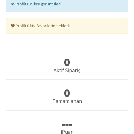
Profili
639
kişi görüntüledi.
Profili
0
kişi favorilerine ekledi.
0
Aktif Sipariş
0
Tamamlanan
---
iPuan