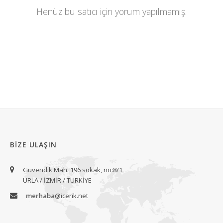
Henüz bu satıcı için yorum yapılmamış.
BIZE ULAŞIN
Güvendik Mah. 196 sokak, no:8/1
URLA / İZMİR / TÜRKİYE
merhaba
@icerik.net