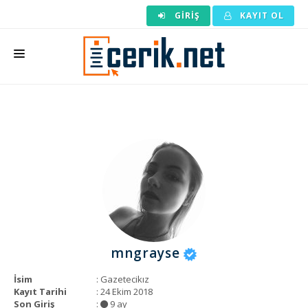
GIRIŞ
KAYIT OL
ANASAYFA
MAKALE SIPARIŞI
HAZIR MAKALE
EDITÖRLÜK
BACKLINK
YAZARLAR
mngrayse
ARAÇLAR
İsim
: Gazetecikız
KURUMSAL
Kayıt Tarihi
: 24 Ekim 2018
Son Giriş
:
9 ay