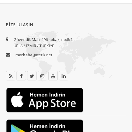
BIZE ULAŞIN
Güvendik Mah. 196 sokak, no:8/1
URLA / İZMİR / TÜRKİYE
merhaba
@icerik.net