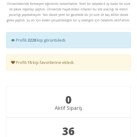
Üniversitesinde formasyon eğitimimi tamamladım. Yerel bir radyoda 6 ay kadar bir süre
ile sokak röportajı yaptım. Üniversite hayatımdan itibaren bu site aracılığı ile metin
yazarlığı yapmaktayım. Son olarak yerel bir gazetede bir yıl süre ile baş editör olarak
görev yaptım. Şu an için evden çalışabileceğim bir iş aradığım için hesabımı aktif ettim.
Profili
2228
kişi görüntüledi.
Profili
15
kişi favorilerine ekledi.
0
Aktif Sipariş
36