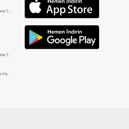
Etme T…
Etme T…
nin Fa…