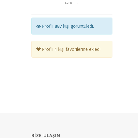
sunarım.
Profili
887
kişi görüntüledi.
Profili
1
kişi favorilerine ekledi.
BIZE ULAŞIN