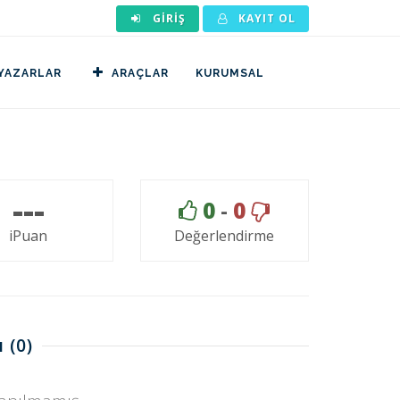
GIRIŞ
KAYIT OL
YAZARLAR
ARAÇLAR
KURUMSAL
---
0
-
0
iPuan
Değerlendirme
ı
(0)