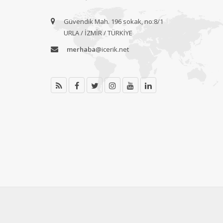
Güvendik Mah. 196 sokak, no:8/1
URLA / İZMİR / TÜRKİYE
merhaba
@icerik.net