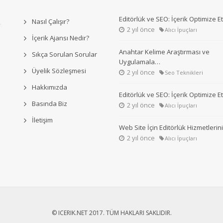
Editörlük ve SEO: İçerik Optimize 
Nasıl Çalışır?
2 yıl önce
Alıcı İpuçları
İçerik Ajansı Nedir?
Anahtar Kelime Araştırması ve
Sıkça Sorulan Sorular
Uygulamala…
Üyelik Sözleşmesi
2 yıl önce
Seo Teknikleri
Hakkımızda
Editörlük ve SEO: İçerik Optimize 
Basında Biz
2 yıl önce
Alıcı İpuçları
İletişim
Web Site İçin Editörlük Hizmetleri
2 yıl önce
Alıcı İpuçları
© ICERIK.NET 2017. TÜM HAKLARI SAKLIDIR.