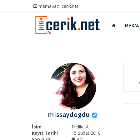
merhaba@icerik.net
MAKALE
missaydogdu
İsim
: Melike A.
Kayıt Tarihi
: 15 Şubat 2018
Son Giriş
:
8 yıl