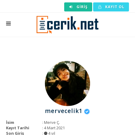
GIRIŞ
KAYIT OL
ANASAYFA
MAKALE SIPARIŞI
HAZIR MAKALE
EDITÖRLÜK
BACKLINK
YAZARLAR
mervecelik1
ARAÇLAR
İsim
: Merve Ç.
KURUMSAL
Kayıt Tarihi
: 4 Mart 2021
Son Giriş
:
4 yıl