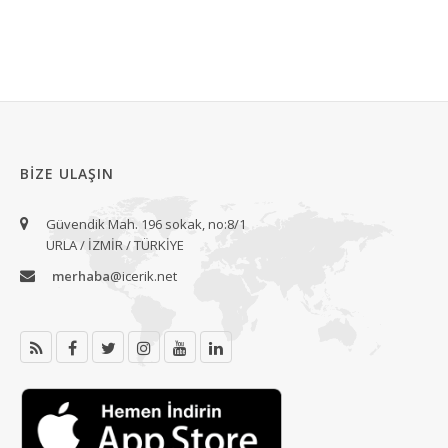
BIZE ULAŞIN
Güvendik Mah. 196 sokak, no:8/1
URLA / İZMİR / TÜRKİYE
merhaba
@icerik.net