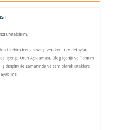
sı
zi üretebilirim.
den talebim içerik siparişi verirken tüm detayları
esi İçeriği, Ürün Açıklaması, Blog İçeriği ve Tanıtım
 iş disiplini ile zamanında ve tam olarak isteklere
ayabiliriz.