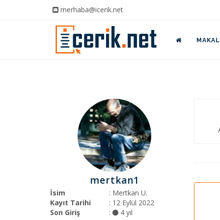
merhaba@icerik.net
MAKALE
mertkan1
İsim
: Mertkan U.
Kayıt Tarihi
: 12 Eylül 2022
Son Giriş
:
4 yıl