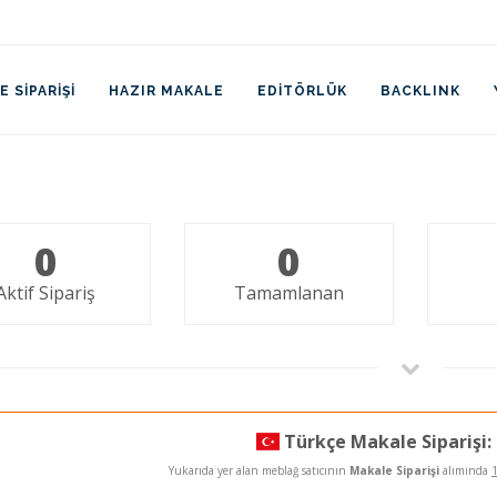
 SIPARIŞI
HAZIR MAKALE
EDITÖRLÜK
BACKLINK
0
0
Aktif Sipariş
Tamamlanan
Türkçe Makale Siparişi:
Yukarıda yer alan meblağ satıcının
Makale Siparişi
alımında