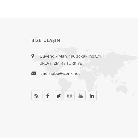
BIZE ULAŞIN
Güvendik Mah. 196 sokak, no:8/1
URLA / İZMİR / TÜRKİYE
merhaba
@icerik.net