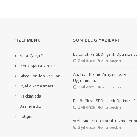
HIZLI MENÜ
SON BLOG YAZILARI
Editörlük ve SEO: İçerik Optimize 
Nasıl Çalışır?
2 yıl önce
Alıcı İpuçları
İçerik Ajansı Nedir?
Anahtar Kelime Araştırması ve
Sıkça Sorulan Sorular
Uygulamala…
Üyelik Sözleşmesi
2 yıl önce
Seo Teknikleri
Hakkımızda
Editörlük ve SEO: İçerik Optimize 
Basında Biz
2 yıl önce
Alıcı İpuçları
İletişim
Web Site İçin Editörlük Hizmetleri
2 yıl önce
Alıcı İpuçları