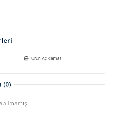
leri
Ürün Açıklaması
ı
(0)
yapılmamış.