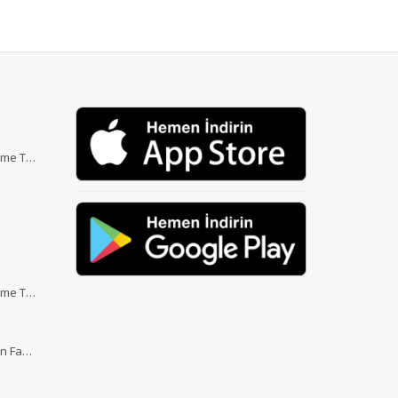
Etme T…
Etme T…
nin Fa…