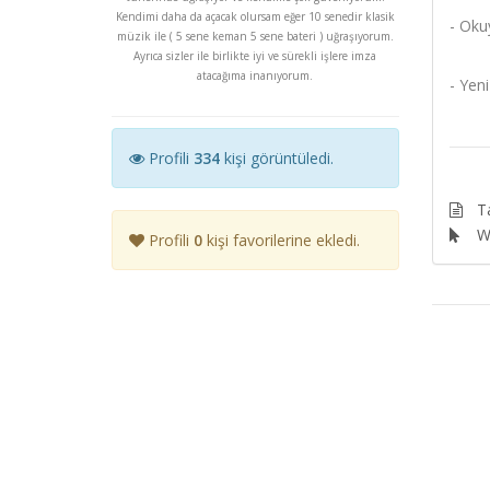
Kendimi daha da açacak olursam eğer 10 senedir klasik
- Oku
müzik ile ( 5 sene keman 5 sene bateri ) uğraşıyorum.
Ayrıca sizler ile birlikte iyi ve sürekli işlere imza
atacağıma inanıyorum.
- Yeni
Profili
334
kişi görüntüledi.
T
We
Profili
0
kişi favorilerine ekledi.