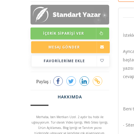
İÇERIK SIPARIŞI VER
İstekl
MESAJ GÖNDER
Ayrıca
baştan
FAVORILERIME EKLE
yazısı
cevap 
Paylaş :
HAKKIMDA
Beni t
Merhaba, ben Mertkan Uzel. 2 aydır bu hobi ile
uğraşıyorum. Tür olarak Video İçeriği, Web Sitesi İçeriği,
- Site
Ürün Açıklaması, Blog İçeriği ve Tanıtım yazısı
türlerinde uğraşıyor ve kendime çok güveniyorum.