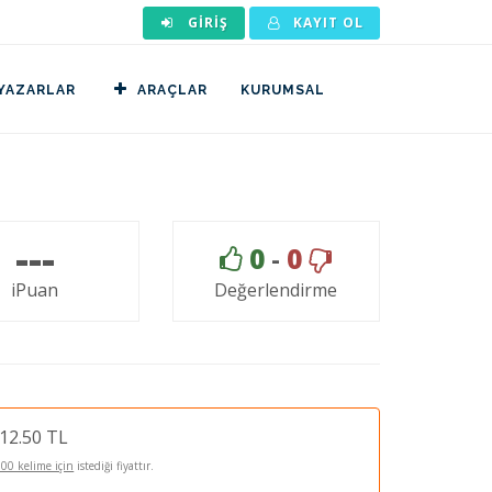
GIRIŞ
KAYIT OL
YAZARLAR
ARAÇLAR
KURUMSAL
---
0
-
0
iPuan
Değerlendirme
12.50 TL
100 kelime için
istediği fiyattır.