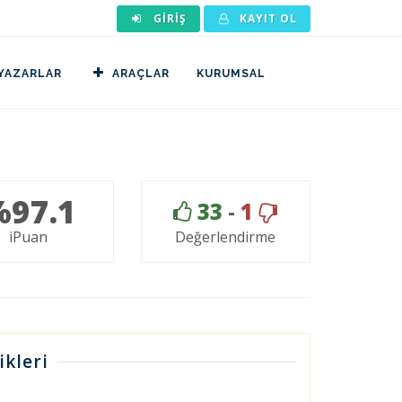
GIRIŞ
KAYIT OL
YAZARLAR
ARAÇLAR
KURUMSAL
%97.1
33
-
1
iPuan
Değerlendirme
ikleri