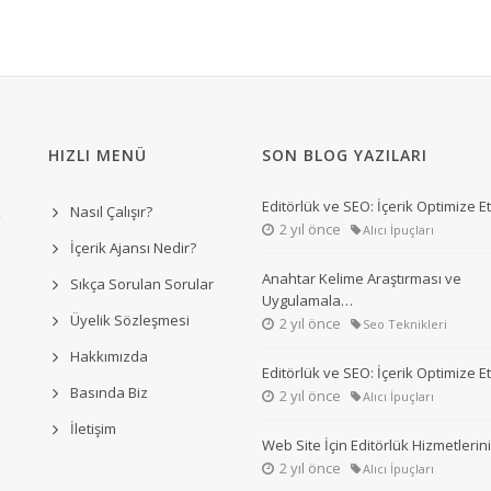
HIZLI MENÜ
SON BLOG YAZILARI
Editörlük ve SEO: İçerik Optimize 
Nasıl Çalışır?
2 yıl önce
Alıcı İpuçları
İçerik Ajansı Nedir?
Anahtar Kelime Araştırması ve
Sıkça Sorulan Sorular
Uygulamala…
Üyelik Sözleşmesi
2 yıl önce
Seo Teknikleri
Hakkımızda
Editörlük ve SEO: İçerik Optimize 
Basında Biz
2 yıl önce
Alıcı İpuçları
İletişim
Web Site İçin Editörlük Hizmetleri
2 yıl önce
Alıcı İpuçları