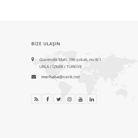
BIZE ULAŞIN
Güvendik Mah. 196 sokak, no:8/1
URLA / İZMİR / TÜRKİYE
merhaba
@icerik.net