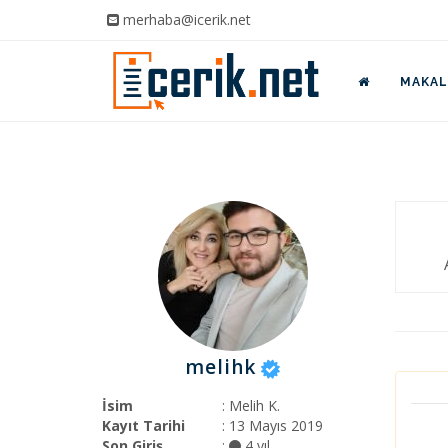
merhaba@icerik.net
MAKALE
melihk
İsim
: Melih K.
Kayıt Tarihi
: 13 Mayıs 2019
Son Giriş
:
4 yıl