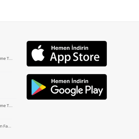
Etme T…
Etme T…
nin Fa…