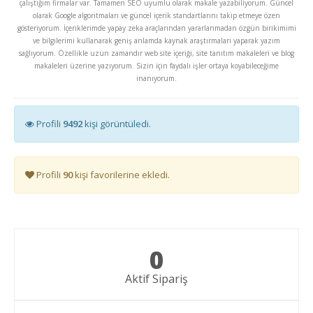
çalıştığım firmalar var. Tamamen SEO uyumlu olarak makale yazabiliyorum. Güncel
olarak Google algoritmaları ve güncel içerik standartlarını takip etmeye özen
gösteriyorum. İçeriklerimde yapay zeka araçlarından yararlanmadan özgün birikimimi
ve bilgilerimi kullanarak geniş anlamda kaynak araştırmaları yaparak yazım
sağlıyorum. Özellikle uzun zamandır web site içeriği, site tanıtım makaleleri ve blog
makaleleri üzerine yazıyorum. Sizin için faydalı işler ortaya koyabileceğime
inanıyorum.
Profili
9492
kişi görüntüledi.
Profili
90
kişi favorilerine ekledi.
0
Aktif Sipariş