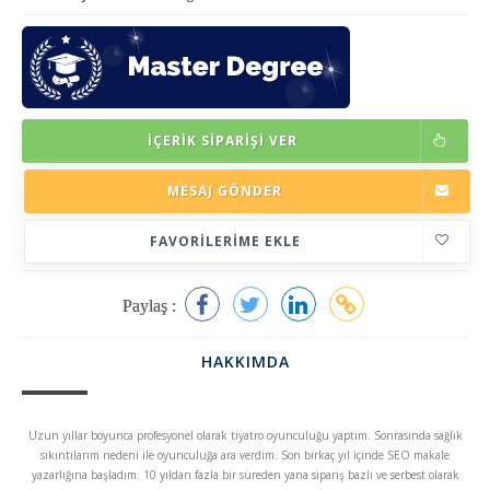
İÇERIK SIPARIŞI VER
MESAJ GÖNDER
FAVORILERIME EKLE
Paylaş :
HAKKIMDA
Uzun yıllar boyunca profesyonel olarak tiyatro oyunculuğu yaptım. Sonrasında sağlık
sıkıntılarım nedeni ile oyunculuğa ara verdim. Son birkaç yıl içinde SEO makale
yazarlığına başladım. 10 yıldan fazla bir süreden yana sipariş bazlı ve serbest olarak