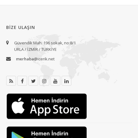
BIZE ULAŞIN
Güvendik Mah. 196 sokak, no:8/1
URLA / İZMİR / TÜRKİYE
merhaba
@icerik.net