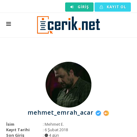
GIRIŞ
KAYIT OL
ANASAYFA
MAKALE SIPARIŞI
HAZIR MAKALE
EDITÖRLÜK
BACKLINK
YAZARLAR
mehmet_emrah_acar
ARAÇLAR
İsim
: Mehmet E.
KURUMSAL
Kayıt Tarihi
: 6 Şubat 2018
Son Giriş
:
4 gün