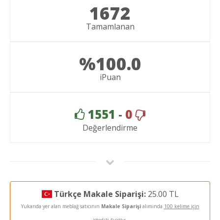
1672
Tamamlanan
%100.0
iPuan
1551
-
0
Değerlendirme
Türkçe Makale Siparişi:
25.00 TL
Yukarıda yer alan meblağ satıcının
Makale Siparişi
alımında
100 kelime için
istediği fiyattır.