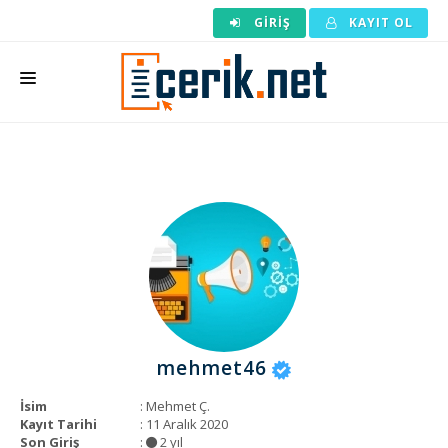
GIRIŞ
KAYIT OL
ANASAYFA
MAKALE SIPARIŞI
HAZIR MAKALE
EDITÖRLÜK
BACKLINK
YAZARLAR
mehmet46
ARAÇLAR
İsim
: Mehmet Ç.
KURUMSAL
Kayıt Tarihi
: 11 Aralık 2020
Son Giriş
:
2 yıl