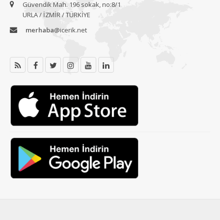
Güvendik Mah. 196 sokak, no:8/1
URLA / İZMİR / TÜRKİYE
merhaba
@icerik.net