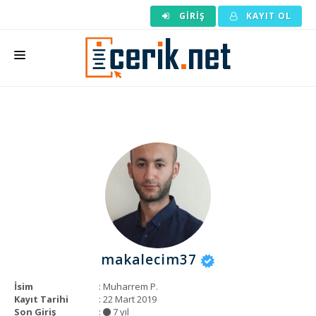
GIRIŞ
KAYIT OL
ANASAYFA
MAKALE SIPARIŞI
HAZIR MAKALE
EDITÖRLÜK
BACKLINK
YAZARLAR
makalecim37
ARAÇLAR
İsim
: Muharrem P.
KURUMSAL
Kayıt Tarihi
: 22 Mart 2019
Son Giriş
:
7 yıl