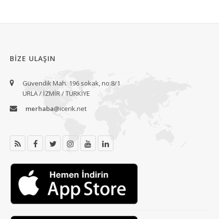
BIZE ULAŞIN
Güvendik Mah. 196 sokak, no:8/1
URLA / İZMİR / TÜRKİYE
merhaba
@icerik.net