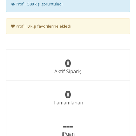
Profili
580
kişi görüntüledi.
Profili
0
kişi favorilerine ekledi.
0
Aktif Sipariş
0
Tamamlanan
---
iPuan