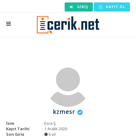
GIRIŞ
KAYIT OL
ANASAYFA
MAKALE SIPARIŞI
HAZIR MAKALE
EDITÖRLÜK
BACKLINK
YAZARLAR
kzmesr
ARAÇLAR
İsim
: Esra Ş.
KURUMSAL
Kayıt Tarihi
: 1 Aralık 2020
Son Giriş
:
6 yıl