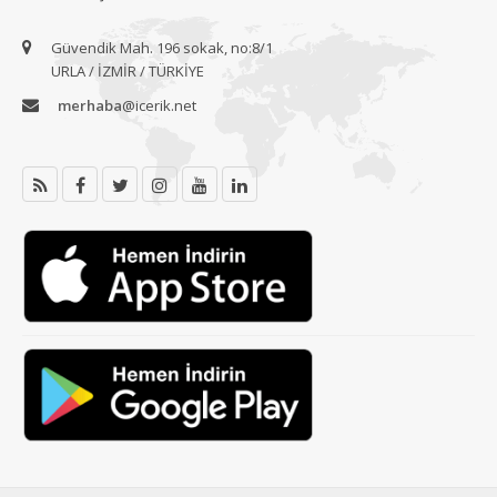
Güvendik Mah. 196 sokak, no:8/1
URLA / İZMİR / TÜRKİYE
merhaba
@icerik.net