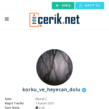
GIRIŞ
KAYIT OL
ANASAYFA
MAKALE SIPARIŞI
HAZIR MAKALE
EDITÖRLÜK
BACKLINK
YAZARLAR
korku_ve_heyecan_dolu
ARAÇLAR
İsim
: Murat C.
KURUMSAL
Kayıt Tarihi
: 1 Kasım 2021
Son Giriş
:
2 yıl