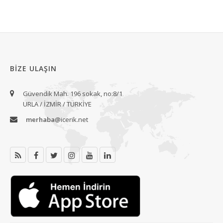
BIZE ULAŞIN
Güvendik Mah. 196 sokak, no:8/1
URLA / İZMİR / TÜRKİYE
merhaba
@icerik.net