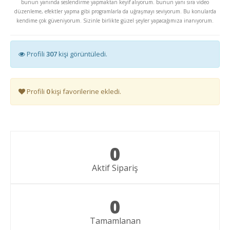
bunun yanında seslendirme yapmaktan keyif alıyorum. bunun yanı sıra video
düzenleme, efektler yapma gibi programlarla da uğraşmayı seviyorum. Bu konularda
kendime çok güveniyorum. Sizinle birlikte güzel şeyler yapacağımıza inanıyorum.
Profili
307
kişi görüntüledi.
Profili
0
kişi favorilerine ekledi.
0
Aktif Sipariş
0
Tamamlanan