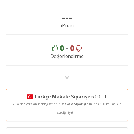
---
iPuan
0
-
0
Değerlendirme
Türkçe Makale Siparişi:
6.00 TL
Yukarıda yer alan meblağ satıcının
Makale Siparişi
alımında
100 kelime için
istediği fiyattır.