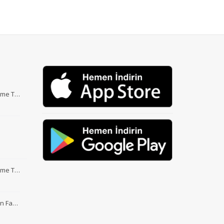
Etme T…
Etme T…
nin Fa…