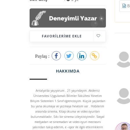
Bi
FAVORILERIME EKLE
Paylaş :
HAKKIMDA
Antalya’da yaşıyorum . 21 yaşındayım. Akdeniz
Üniversitesi Uygulamalı Bilimler Fakültesi Yönetim
Bilişim Sistemleri 1.Sınıf öğrencisiyim. Küçük yaşlardan
bu yana okumaya ve yazmaya hevesim var . Hobilerim
arasında sinema, Kitap okuma ve video oyunları
bulunmaktadır. Sıkı bir sinema izleyicisiyimdir. Sosyal
medyadan ve sinemadan ve video oyun mecrasını
yakından takıp ederim, e –spor ile ilgili etkinliklerin