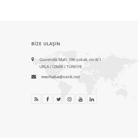
BIZE ULAŞIN
Güvendik Mah. 196 sokak, no:8/1
URLA / İZMİR / TÜRKİYE
merhaba
@icerik.net