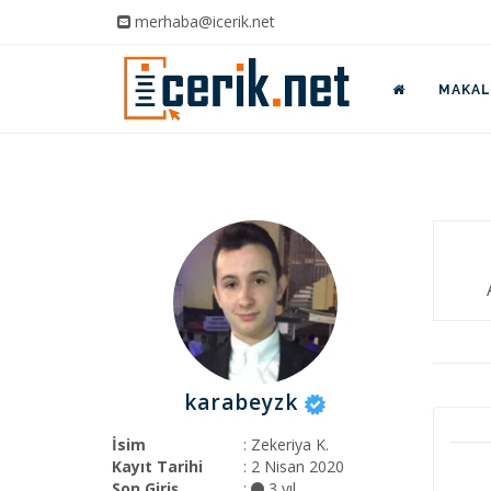
merhaba@icerik.net
MAKALE
karabeyzk
İsim
: Zekeriya K.
Kayıt Tarihi
: 2 Nisan 2020
Son Giriş
:
3 yıl