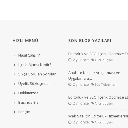
HIZLI MENÜ
SON BLOG YAZILARI
Editörlük ve SEO: İçerik Optimize 
Nasıl Çalışır?
2 yıl önce
Alıcı İpuçları
İçerik Ajansı Nedir?
Anahtar Kelime Araştırması ve
Sıkça Sorulan Sorular
Uygulamala…
Üyelik Sözleşmesi
2 yıl önce
Seo Teknikleri
Hakkımızda
Editörlük ve SEO: İçerik Optimize 
Basında Biz
2 yıl önce
Alıcı İpuçları
İletişim
Web Site İçin Editörlük Hizmetleri
2 yıl önce
Alıcı İpuçları