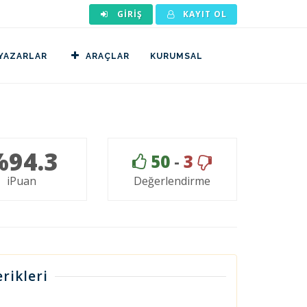
GIRIŞ
KAYIT OL
YAZARLAR
ARAÇLAR
KURUMSAL
%94.3
50
-
3
iPuan
Değerlendirme
rikleri