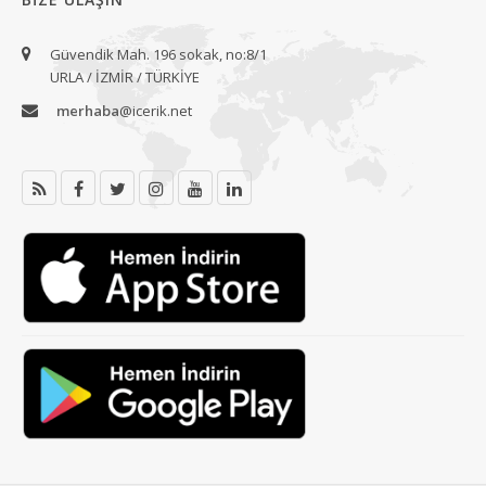
Güvendik Mah. 196 sokak, no:8/1
URLA / İZMİR / TÜRKİYE
merhaba
@icerik.net