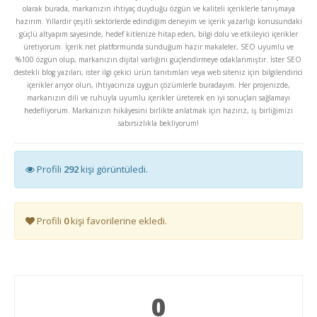
olarak burada, markanızın ihtiyaç duyduğu özgün ve kaliteli içeriklerle tanışmaya
hazırım. Yıllardır çeşitli sektörlerde edindiğim deneyim ve içerik yazarlığı konusundaki
güçlü altyapım sayesinde, hedef kitlenize hitap eden, bilgi dolu ve etkileyici içerikler
üretiyorum. İçerik.net platformunda sunduğum hazır makaleler, SEO uyumlu ve
%100 özgün olup, markanızın dijital varlığını güçlendirmeye odaklanmıştır. İster SEO
destekli blog yazıları, ister ilgi çekici ürün tanıtımları veya web siteniz için bilgilendirici
içerikler arıyor olun, ihtiyacınıza uygun çözümlerle buradayım. Her projenizde,
markanızın dili ve ruhuyla uyumlu içerikler üreterek en iyi sonuçları sağlamayı
hedefliyorum. Markanızın hikâyesini birlikte anlatmak için hazırız, iş birliğimizi
sabırsızlıkla bekliyorum!
Profili
292
kişi görüntüledi.
Profili
0
kişi favorilerine ekledi.
0