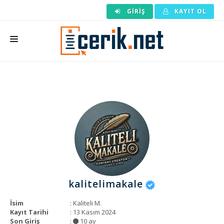
GIRIŞ
KAYIT OL
ANASAYFA
MAKALE SIPARIŞI
HAZIR MAKALE
EDITÖRLÜK
BACKLINK
YAZARLAR
kalitelimakale
ARAÇLAR
İsim
: Kaliteli M.
KURUMSAL
Kayıt Tarihi
: 13 Kasım 2024
Son Giriş
:
10 ay