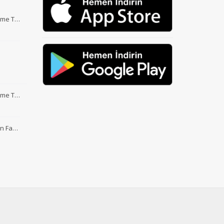
Etme T…
Etme T…
nin Fa…