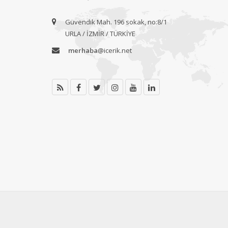
Güvendik Mah. 196 sokak, no:8/1
URLA / İZMİR / TÜRKİYE
merhaba
@icerik.net