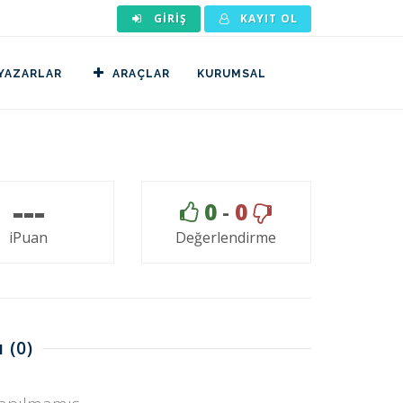
GIRIŞ
KAYIT OL
YAZARLAR
ARAÇLAR
KURUMSAL
---
0
-
0
iPuan
Değerlendirme
ı
(0)