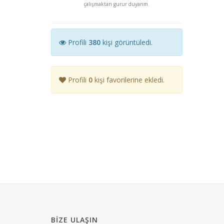
çalışmaktan gurur duyarım.
Profili
380
kişi görüntüledi.
Profili
0
kişi favorilerine ekledi.
BIZE ULAŞIN