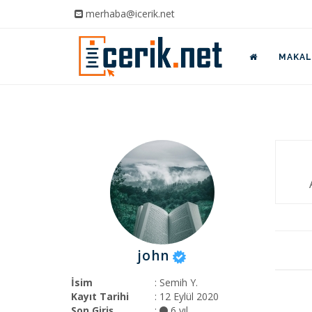
merhaba@icerik.net
MAKALE
john
İsim
: Semih Y.
Kayıt Tarihi
: 12 Eylül 2020
Son Giriş
:
6 yıl