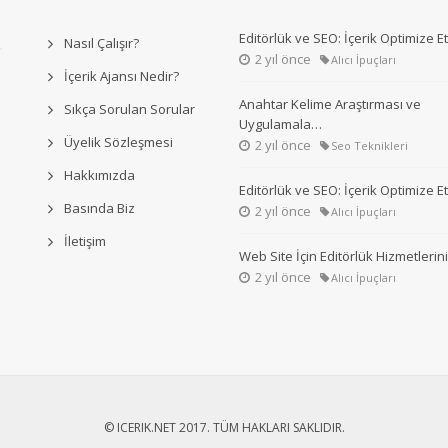
Editörlük ve SEO: İçerik Optimize 
Nasıl Çalışır?
2 yıl önce
Alıcı İpuçları
İçerik Ajansı Nedir?
Anahtar Kelime Araştırması ve
Sıkça Sorulan Sorular
Uygulamala…
Üyelik Sözleşmesi
2 yıl önce
Seo Teknikleri
Hakkımızda
Editörlük ve SEO: İçerik Optimize 
Basında Biz
2 yıl önce
Alıcı İpuçları
İletişim
Web Site İçin Editörlük Hizmetleri
2 yıl önce
Alıcı İpuçları
© ICERIK.NET 2017. TÜM HAKLARI SAKLIDIR.