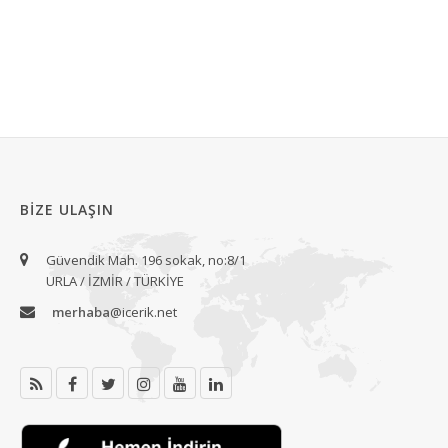
BIZE ULAŞIN
Güvendik Mah. 196 sokak, no:8/1
URLA / İZMİR / TÜRKİYE
merhaba
@icerik.net