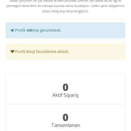
olarak çalışırken bir çok makale ve ödev çalışması ürettim, son olarak da bu ilgi ve
yeteneğimi daha farklı bir mecraya taşımak adına buradayım. Lütfen içerik talepleriniz
öncesi mesaj atıp iletişime geçiniz.
Profili
446
kişi görüntüledi.
Profili
0
kişi favorilerine ekledi.
0
Aktif Sipariş
0
Tamamlanan