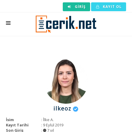
GIRIŞ
KAYIT OL
ANASAYFA
MAKALE SIPARIŞI
HAZIR MAKALE
EDITÖRLÜK
BACKLINK
YAZARLAR
ilkeoz
ARAÇLAR
İsim
: İ̇lke A.
KURUMSAL
Kayıt Tarihi
: 9 Eylül 2019
Son Giriş
:
7 yıl