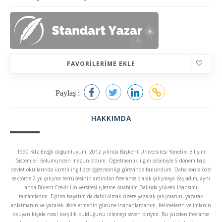
FAVORILERIME EKLE
Paylaş :
HAKKIMDA
1990 Kdz.Ereğli doğumluyum. 2012 yılında Başkent Üniversitesi Yönetim Bilişim
Sistemleri Bölümünden mezun oldum. Öğretmenlik ilgim sebebiyle 5 dönem bazı
devlet okullarında ücretli ingilizce öğretmenliği görevinde bulundum. Daha sonra özel
sektörde 2 yıl çalışma tecrübesinin ardından freelanse olarak çalışmaya başladım, aynı
anda Bülent Ecevit Üniversitesi İşletme Anabilim Dalında yüksek lisansımı
tamamladım. Eğitim hayatım da dahil olmak üzere yazarak çalışmanın, yazarak
anlatmanın ve yazarak ifade etmenin gücüne inananlardanım. Kelimelerin ve imlanın
okuyan kişide nasıl karşılık bulduğunu izlemeyi seven biriyim. Bu yüzden freelanse