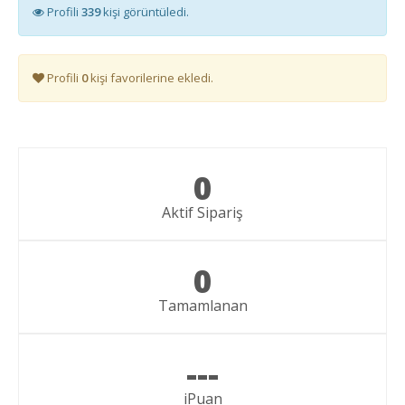
Profili
339
kişi görüntüledi.
Profili
0
kişi favorilerine ekledi.
0
Aktif Sipariş
0
Tamamlanan
---
iPuan