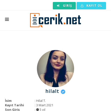
GIRIŞ
KAYIT OL
ANASAYFA
MAKALE SIPARIŞI
HAZIR MAKALE
EDITÖRLÜK
BACKLINK
YAZARLAR
hilalt
ARAÇLAR
İsim
: Hilal T.
KURUMSAL
Kayıt Tarihi
: 3 Mart 2021
Son Giriş
:
5 yıl