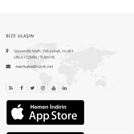
BIZE ULAŞIN
Güvendik Mah. 196 sokak, no:8/1
URLA / İZMİR / TÜRKİYE
merhaba
@icerik.net